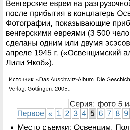
Венгерские евреи на разгрузочно
после прибытия в концлагерь Осв
Фотографии, показывающие приб
венгерскими евреями (3 500 чело
сделаны одним или двумя эсэсов
апреле 1945 г. («Освенцимский 
Лили Якоб»).
Источник:
«Das Auschwitz-Album. Die Geschicht
Verlag. Göttingen, 2005.
.
Серия: фото 5 и
Первое
«
1
2
3
4
5
6
7
8
9
Место съемки: Освенцим, По