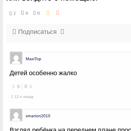
2
0
0
Подписаться
MaxiTop
Детей особенно жалко
0
0
12 л. назад
smarton2010
Взгляд ребёнка на переднем плане прос