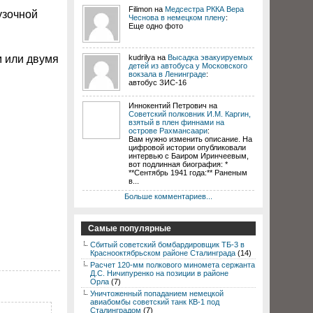
Filimon на
Медсестра РККА Вера
узочной
Чеснова в немецком плену
:
Еще одно фото
м или двумя
kudrilya на
Высадка эвакуируемых
детей из автобуса у Московского
вокзала в Ленинграде
:
автобус ЗИС-16
Иннокентий Петрович на
Советский полковник И.М. Каргин,
взятый в плен финнами на
острове Рахмансаари
:
Вам нужно изменить описание. На
цифровой истории опубликовали
интервью с Баиром Иринчеевым,
вот подлинная биография: *
**Сентябрь 1941 года:** Раненым
в...
Больше комментариев...
Самые популярные
Сбитый советский бомбардировщик ТБ-3 в
Краснооктябрьском районе Сталинграда
(14)
Расчет 120-мм полкового миномета сержанта
Д.С. Ничипуренко на позиции в районе
Орла
(7)
Уничтоженный попаданием немецкой
авиабомбы советский танк КВ-1 под
Сталинградом
(7)