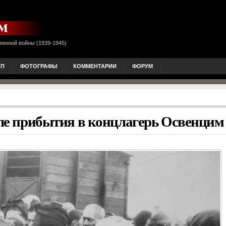
венной войны (1939-1945)
ОП
ФОТОГРАФЫ
КОММЕНТАРИИ
ФОРУМ
сле прибытия в концлагерь Освенцим 