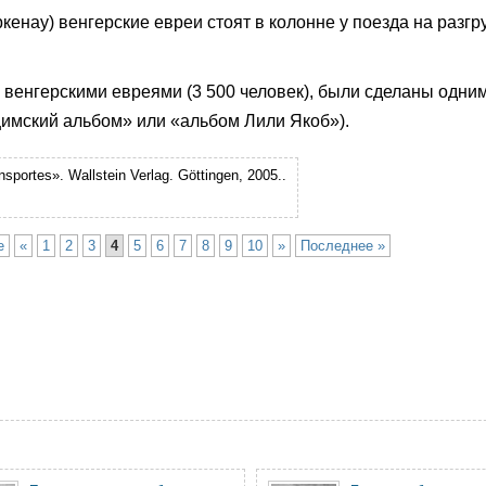
кенау) венгерские евреи стоят в колонне у поезда на разгр
венгерскими евреями (3 500 человек), были сделаны одни
цимский альбом» или «альбом Лили Якоб»).
portes». Wallstein Verlag. Göttingen, 2005.
.
е
«
1
2
3
4
5
6
7
8
9
10
»
Последнее »