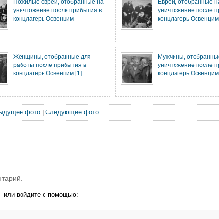
Пожилые евреи, отобранные на
Евреи, отобранные н
уничтожение после прибытия в
уничтожение после п
концлагерь Освенцим
концлагерь Освенцим
Женщины, отобранные для
Мужчины, отобранны
работы после прибытия в
уничтожение после п
концлагерь Освенцим [1]
концлагерь Освенцим
ыдущее фото
|
Следующее фото
нтарий.
или войдите с помощью: