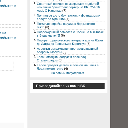
а
Советский офицер осматривает подбитый
рибытия в
немецкий бронетранспортер Sd.Kfz. 251/16
Ausf. C Hanomag
(7)
Групповое фото британских и французских
солдат во Франции
(7)
Пожилая еврейка на улице Лодзинского
гетто
(6)
Поврежденный самолет И-15бис на выставке
е на
в Будапеште [3]
(6)
рибытия в
Портрет французского генерала армии Жана
де Латра де Тассиньи в Карслруэ
(6)
Аэростат заграждения противовоздушной
обороны Москвы
(5)
Тела немецких солдат в поле под
Сталинградом
(5)
Еврей продает детали швейной машины в
Лодзинского гетто
(4)
50 самых популярных...
Присоединяйтесь к нам в ВК