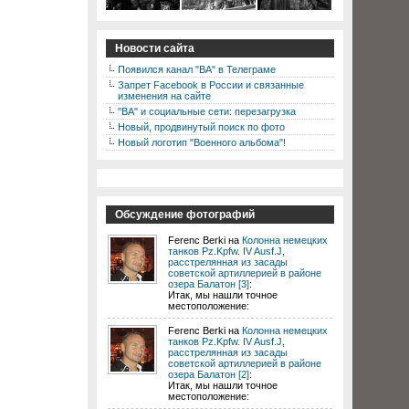
Новости сайта
Появился канал "ВА" в Телеграме
Запрет Facebook в России и связанные
изменения на сайте
"ВА" и социальные сети: перезагрузка
Новый, продвинутый поиск по фото
Новый логотип "Военного альбома"!
Обсуждение фотографий
Ferenc Berki на
Колонна немецких
танков Pz.Kpfw. IV Ausf.J,
расстрелянная из засады
советской артиллерией в районе
озера Балатон [3]
:
Итак, мы нашли точное
местоположение:
Ferenc Berki на
Колонна немецких
танков Pz.Kpfw. IV Ausf.J,
расстрелянная из засады
советской артиллерией в районе
озера Балатон [2]
:
Итак, мы нашли точное
местоположение: