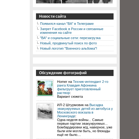
Новости сайта
Появился канал "ВА" в Телеграме
Запрет Facebook в России и связанные
изменения на сайте
"ВА" и социальные сети: перезагрузка
Новый, продвинутый поиск по фото
Новый логотип "Военного альбома"!
Обсуждение фотографий
Homer на
Техник-интендант 2-го
ранга Клавдия Афонкина
фильтрует приготовленный
раствор
:
Вариант сюжета
ИЛ-2 Штурмовик на
Высадка
эвакуируемых детей из автобуса у
Московского вокзала в
Ленинграде
:
Одна неделя войны... Самые
первые партии эвакуируемых...
Бомбардировки ж/д, наверное, уже
были или могли быть, но блокады
ещё не было....