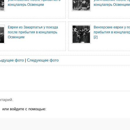
концлагерь Освенцим
концлагерь Освенцим
Евреи из Закарпатья у поезда
Венгерские евреи у п
после прибытия в концлагерь
прибытия в концлаге
Освенцим
[2]
ыдущее фото
|
Следующее фото
нтарий.
или войдите с помощью: