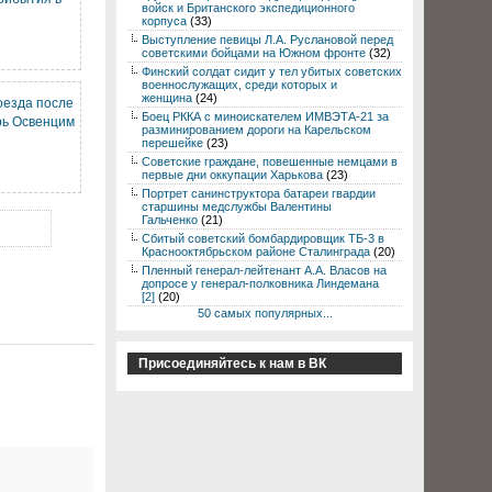
войск и Британского экспедиционного
корпуса
(33)
Выступление певицы Л.А. Руслановой перед
советскими бойцами на Южном фронте
(32)
Финский солдат сидит у тел убитых советских
военнослужащих, среди которых и
женщина
(24)
оезда после
Боец РККА с миноискателем ИМВЭТА-21 за
рь Освенцим
разминированием дороги на Карельском
перешейке
(23)
Советские граждане, повешенные немцами в
первые дни оккупации Харькова
(23)
Портрет санинструктора батареи гвардии
старшины медслужбы Валентины
Гальченко
(21)
Сбитый советский бомбардировщик ТБ-3 в
Краснооктябрьском районе Сталинграда
(20)
Пленный генерал-лейтенант А.А. Власов на
допросе у генерал-полковника Линдемана
[2]
(20)
50 самых популярных...
Присоединяйтесь к нам в ВК