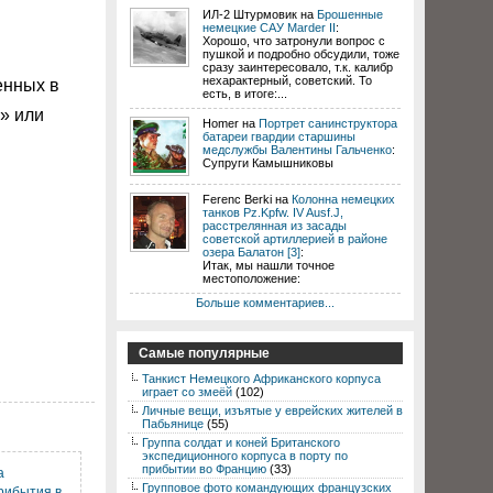
ИЛ-2 Штурмовик на
Брошенные
немецкие САУ Marder II
:
Хорошо, что затронули вопрос с
пушкой и подробно обсудили, тоже
сразу заинтересовало, т.к. калибр
нехарактерный, советский. То
енных в
есть, в итоге:...
» или
Homer на
Портрет санинструктора
батареи гвардии старшины
медслужбы Валентины Гальченко
:
Супруги Камышниковы
Ferenc Berki на
Колонна немецких
танков Pz.Kpfw. IV Ausf.J,
расстрелянная из засады
советской артиллерией в районе
озера Балатон [3]
:
Итак, мы нашли точное
местоположение:
Больше комментариев...
Самые популярные
Танкист Немецкого Африканского корпуса
играет со змеёй
(102)
Личные вещи, изъятые у еврейских жителей в
Пабьянице
(55)
Группа солдат и коней Британского
экспедиционного корпуса в порту по
прибытии во Францию
(33)
а
Групповое фото командующих французских
рибытия в