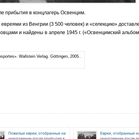
ле прибытия в концлагерь Освенцим.
евреями из Венгрии (3 500 человек) и «селекцию» доставл
овцами и найдены в апреле 1945 г. («Освенцимский альбом
portes». Wallstein Verlag. Göttingen, 2005.
.
Пожилые евреи, отобранные на
Евреи, отобранные н
уничтожение после прибытия в
уничтожение после п