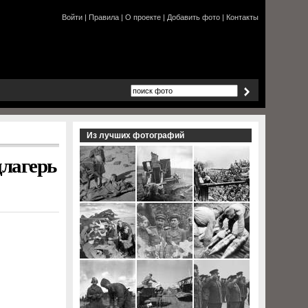
Войти
|
Правила
|
О проекте
|
Добавить фото
|
Контакты
Из лучших фотографий
цлагерь