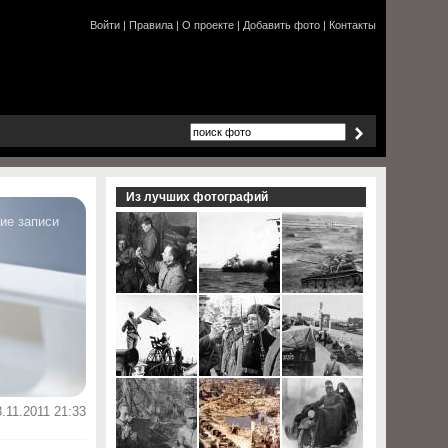
Войти
|
Правила
|
О проекте
|
Добавить фото
|
Контакты
Из лучших фотографий
ие записи
.11.2011 21:33