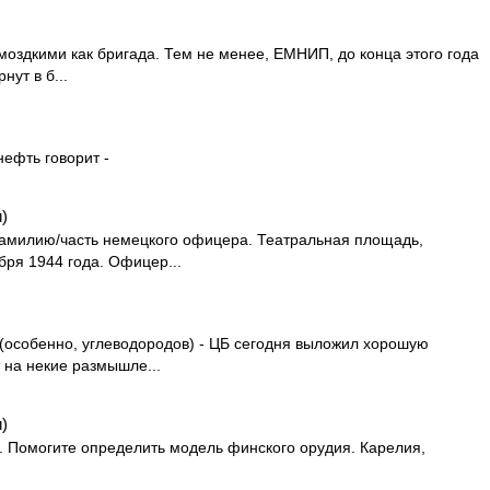
моздкими как бригада. Тем не менее, ЕМНИП, до конца этого года
нут в б...
нефть говорит -
)
фамилию/часть немецкого офицера. Театральная площадь,
бря 1944 года. Офицер...
особенно, углеводородов) - ЦБ сегодня выложил хорошую
т на некие размышле...
)
о. Помогите определить модель финского орудия. Карелия,