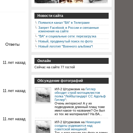
Новости сайта
Появился канал "ВА" в Телеграме
Запрет Facebook в России и связанные
изменения на сайте
"ВА" и социальные сети: перезагрузка
Новый, продвинутый поиск по фото
Ответы
Новый логотип "Военного альбома"!
Онлайн
11 лет назад
Сейчас на сайте 77 гостей
Обсуждение фотографий
ИЛ-2 Штурмовик на
Гитлер
11 лет назад
обходит строй мотоциклистов
полка "Лейбштандарт СС Адольф
Гитлер"
:
Очень интересно! А у их
подводников длинный плащ тоже
имел какое-то название? Он был
из тех же материалов? На ВА...
11 лет назад
ИЛ-2 Штурмовик на
Немецкие
солдаты издеваются над
советской женщиной
:
Тот, у кого нашли эту фоту в плену