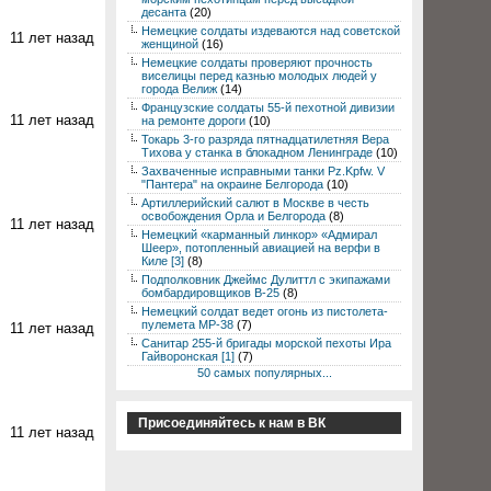
десанта
(20)
Немецкие солдаты издеваются над советской
11 лет назад
женщиной
(16)
Немецкие солдаты проверяют прочность
виселицы перед казнью молодых людей у
города Велиж
(14)
Французские солдаты 55-й пехотной дивизии
11 лет назад
на ремонте дороги
(10)
Токарь 3-го разряда пятнадцатилетняя Вера
Тихова у станка в блокадном Ленинграде
(10)
Захваченные исправными танки Pz.Kpfw. V
"Пантера" на окраине Белгорода
(10)
Артиллерийский салют в Москве в честь
освобождения Орла и Белгорода
(8)
11 лет назад
Немецкий «карманный линкор» «Адмирал
Шеер», потопленный авиацией на верфи в
Киле [3]
(8)
Подполковник Джеймс Дулиттл с экипажами
бомбардировщиков B-25
(8)
Немецкий солдат ведет огонь из пистолета-
пулемета MP-38
(7)
11 лет назад
Санитар 255-й бригады морской пехоты Ира
Гайворонская [1]
(7)
50 самых популярных...
Присоединяйтесь к нам в ВК
11 лет назад