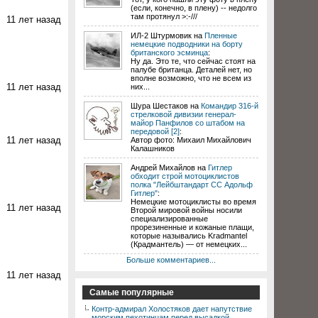
(если, конечно, в плену) -- недолго
там протянул >:-///
11 лет назад
ИЛ-2 Штурмовик на
Пленные
немецкие подводники на борту
британского эсминца
:
Ну да. Это те, что сейчас стоят на
палубе британца. Деталей нет, но
вполне возможно, что не всем из
11 лет назад
них...
Шура Шестаков на
Командир 316-й
стрелковой дивизии генерал-
майор Панфилов со штабом на
передовой [2]
:
11 лет назад
Автор фото: Михаил Михайлович
Калашников
Андрей Михайлов на
Гитлер
обходит строй мотоциклистов
полка "Лейбштандарт СС Адольф
Гитлер"
:
Немецкие мотоциклисты во время
11 лет назад
Второй мировой войны носили
специализированные
прорезиненные и кожаные плащи,
которые назывались Kradmantel
(Крадмантель) — от немецких...
Больше комментариев...
11 лет назад
Самые популярные
Контр-адмирал Холостяков дает напутствие
морским пехотинцам перед высадкой