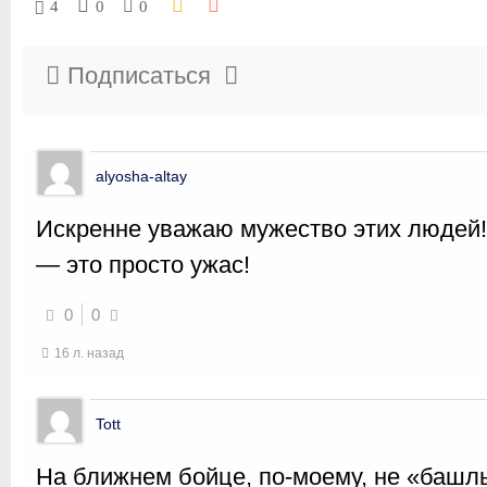
4
0
0
Подписаться
alyosha-altay
Искренне уважаю мужество этих людей!
— это просто ужас!
0
0
16 л. назад
Tott
На ближнем бойце, по-моему, не «башл