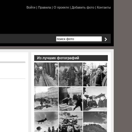
Войти
|
Правила
|
О проекте
|
Добавить фото
|
Контакты
Из лучших фотографий