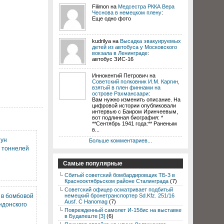
Filimon на
Медсестра РККА Вера
Чеснова в немецком плену
:
Еще одно фото
kudrilya на
Высадка эвакуируемых
детей из автобуса у Московского
вокзала в Ленинграде
:
автобус ЗИС-16
Иннокентий Петрович на
Советский полковник И.М. Каргин,
взятый в плен финнами на
острове Рахмансаари
:
Вам нужно изменить описание. На
цифровой истории опубликовали
интервью с Баиром Иринчеевым,
вот подлинная биография: *
**Сентябрь 1941 года:** Раненым
в...
нун
Больше комментариев...
з тоннелей
Самые популярные
Сбитый советский бомбардировщик ТБ-3 в
Краснооктябрьском районе Сталинграда
(7)
Советский офицер осматривает подбитый
 в бомбовой
немецкий бронетранспортер Sd.Kfz. 251/16
Ausf. C Hanomag
(7)
ндонского
Поврежденный самолет И-15бис на выставке
в Будапеште [3]
(6)