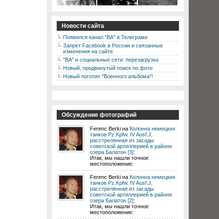
Новости сайта
Появился канал "ВА" в Телеграме
Запрет Facebook в России и связанные
изменения на сайте
"ВА" и социальные сети: перезагрузка
Новый, продвинутый поиск по фото
Новый логотип "Военного альбома"!
Обсуждение фотографий
Ferenc Berki на
Колонна немецких
танков Pz.Kpfw. IV Ausf.J,
расстрелянная из засады
советской артиллерией в районе
озера Балатон [3]
:
Итак, мы нашли точное
местоположение:
Ferenc Berki на
Колонна немецких
танков Pz.Kpfw. IV Ausf.J,
расстрелянная из засады
советской артиллерией в районе
озера Балатон [2]
:
Итак, мы нашли точное
местоположение: