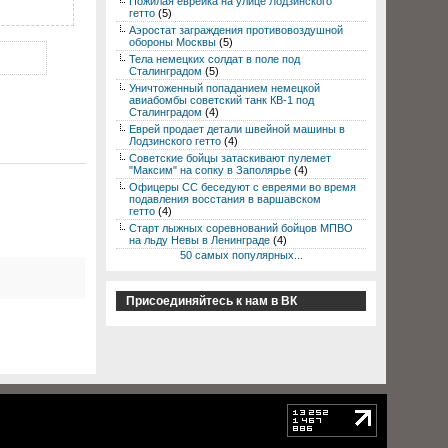
Пожилая еврейка на улице Лодзинского
гетто
(5)
Аэростат заграждения противовоздушной
обороны Москвы
(5)
Тела немецких солдат в поле под
Сталинградом
(5)
Уничтоженный попаданием немецкой
авиабомбы советский танк КВ-1 под
Сталинградом
(4)
Еврей продает детали швейной машины в
Лодзинского гетто
(4)
Советские бойцы затаскивают пулемет
"Максим" на сопку в Заполярье
(4)
Офицеры СС беседуют с евреями во время
подавления восстания в варшавском
гетто
(4)
Старт лыжных соревнований бойцов МПВО
на льду Невы в Ленинграде
(4)
50 самых популярных...
Присоединяйтесь к нам в ВК