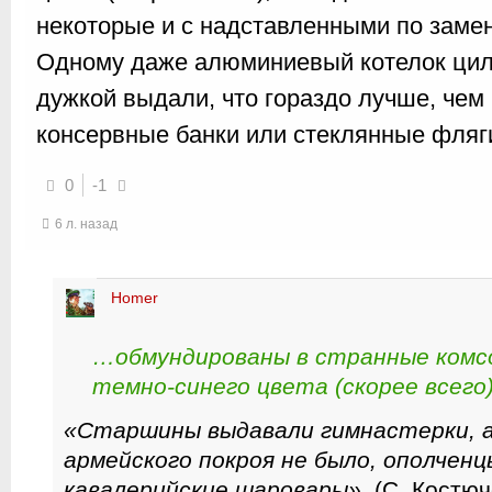
некоторые и с надставленными по заме
Одному даже алюминиевый котелок ци
дужкой выдали, что гораздо лучше, чем
консервные банки или стеклянные фляг
0
-1
6 л. назад
Homer
…обмундированы в странные комс
темно-синего цвета (скорее всего
«Старшины выдавали гимнастерки, а
армейского покроя не было, ополченц
кавалерийские шаровары».
(С. Костюч