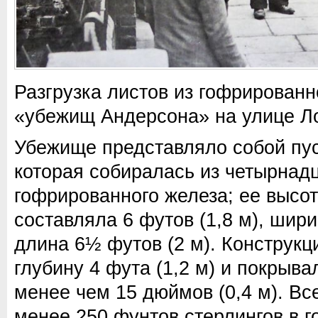
Разгрузка листов из гофрированн
«убежищ Андерсона» на улице Л
Убежище представляло собой пус
которая собиралась из четырнад
гофрированного железа; ее высо
составляла 6 футов (1,8 м), шири
длина 6½ футов (2 м). Конструкц
глубину 4 фута (1,2 м) и покрыв
менее чем 15 дюймов (0,4 м). Вс
менее 250 фунтов стерлингов в г