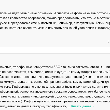
 пока не идёт речь смене позывных. Аппараты на фото не очень похожи н
итывая количество операторов, можно предположить, что это не внутрио
лучае я предполагаю смену позывных, например, ежесуточную. Таким об
ия конкретного абонента можно изменить позывной узла связи к котором
начения, телефонные коммутаторы ЗАС это, либо открытой связи, т.к. в
и не различаются, тем более, сложно судить о коммутаторах более чем 
Так же не имеет значения, что обслуживает узел связи (объект, не объект
а коммутаторная, т.к. основной принцип работы коммутаторной един дл
ме того. Информация о сменных названиях (позывных) узлов связи, явл
нформацией, ранее установленного срока не освещается, тем более на 
изуально пользоваться информацией с доски, телефонистам, сидящим на
и не возможно). Информация о позывных хранится в конвертах, в устан
ивидуально выдается каждому телефонисту,
…
Читать далее »