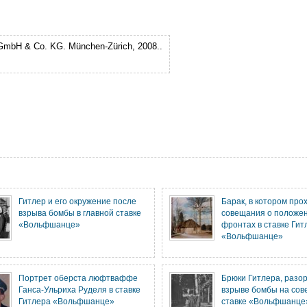
 GmbH & Co. KG. München-Zürich, 2008.
.
Гитлер и его окружение после
Барак, в котором про
взрыва бомбы в главной ставке
совещания о положе
«Вольфшанце»
фронтах в ставке Гит
«Вольфшанце»
Портрет оберста люфтваффе
Брюки Гитлера, разо
Ганса-Ульриха Руделя в ставке
взрыве бомбы на сов
Гитлера «Вольфшанце»
ставке «Вольфшанце