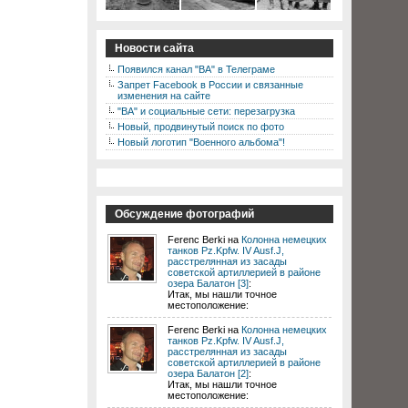
Новости сайта
Появился канал "ВА" в Телеграме
Запрет Facebook в России и связанные
изменения на сайте
"ВА" и социальные сети: перезагрузка
Новый, продвинутый поиск по фото
Новый логотип "Военного альбома"!
Обсуждение фотографий
Ferenc Berki на
Колонна немецких
танков Pz.Kpfw. IV Ausf.J,
расстрелянная из засады
советской артиллерией в районе
озера Балатон [3]
:
Итак, мы нашли точное
местоположение:
Ferenc Berki на
Колонна немецких
танков Pz.Kpfw. IV Ausf.J,
расстрелянная из засады
советской артиллерией в районе
озера Балатон [2]
:
Итак, мы нашли точное
местоположение: