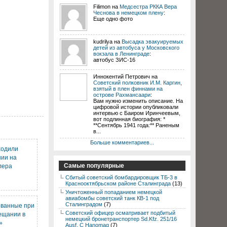
Filimon на
Медсестра РККА Вера
Чеснова в немецком плену
:
Еще одно фото
kudrilya на
Высадка эвакуируемых
детей из автобуса у Московского
вокзала в Ленинграде
:
автобус ЗИС-16
Иннокентий Петрович на
Советский полковник И.М. Каргин,
взятый в плен финнами на
острове Рахмансаари
:
Вам нужно изменить описание. На
цифровой истории опубликовали
интервью с Баиром Иринчеевым,
вот подлинная биография: *
**Сентябрь 1941 года:** Раненым
в...
Больше комментариев...
ходили
нии на
Самые популярные
лера
Сбитый советский бомбардировщик ТБ-3 в
Краснооктябрьском районе Сталинграда
(13)
Уничтоженный попаданием немецкой
авиабомбы советский танк КВ-1 под
Сталинградом
(7)
рванные при
Советский офицер осматривает подбитый
ещании в
немецкий бронетранспортер Sd.Kfz. 251/16
»
Ausf. C Hanomag
(7)