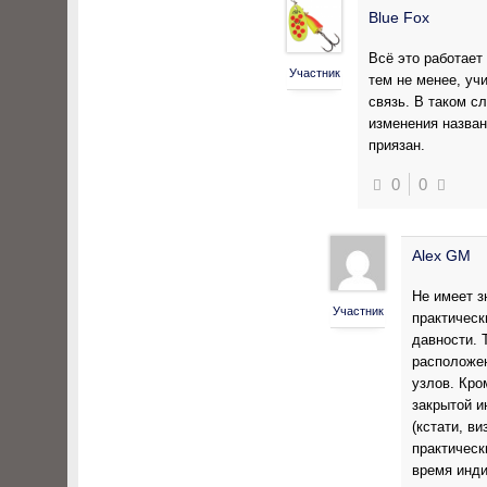
Blue Fox
Всё это работает
Участник
тем не менее, уч
связь. В таком с
изменения назван
приязан.
0
0
Alex GM
Не имеет з
Участник
практическ
давности. 
расположен
узлов. Кро
закрытой и
(кстати, в
практическ
время инд