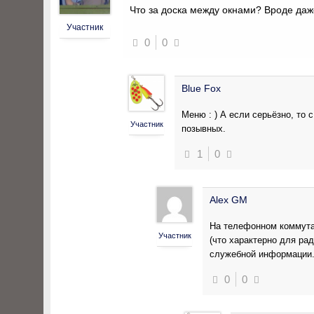
Что за доска между окнами? Вроде даж
Участник
0
0
Blue Fox
Меню : ) А если серьёзно, то 
Участник
позывных.
1
0
Alex GM
На телефонном коммута
Участник
(что характерно для ра
служебной информации
0
0