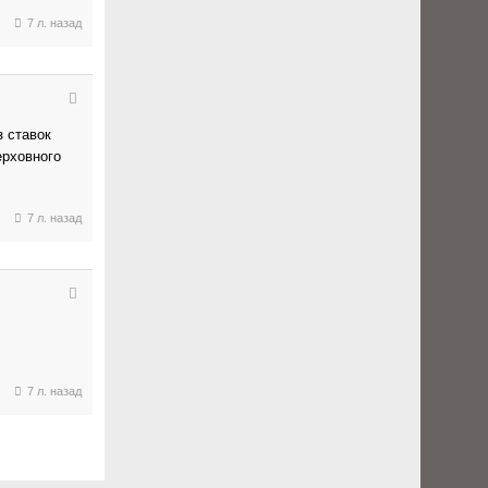
7 л. назад
з ставок
ерховного
7 л. назад
7 л. назад