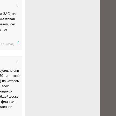
а ЗАС, но,
бъектовая
разом, без
у тот
7 л. назад
изуально они
70-ти летней
) на котором
я всех
яющаяся
общей доске
 флангах,
овленное