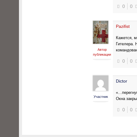
0
0
Pazifist
Кажется, м
Гителера. 
Автор
командован
публикации
0
0
Dictor
«…перегну
Участник
Окна закры
0
0