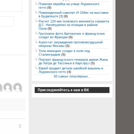
Пожилая еврейка на улице Лодзинского
гетто
(6)
Поврежденный самолет И-15бис на выставке
в Будапеште [3]
(6)
Расчет 120-мм полкового миномета сержанта
Д.С. Ничипуренко на позиции в районе
Орла
(6)
Групповое фото британских и французских
солдат во Франции
(6)
Аэростат заграждения противовоздушной
обороны Москвы
(5)
Тела немецких солдат в поле под
Сталинградом
(5)
Портрет французского генерала армии Жана
де Латра де Тассиньи в Карслруэ
(5)
Еврей продает детали швейной машины в
Лодзинского гетто
(4)
50 самых популярных...
Присоединяйтесь к нам в ВК