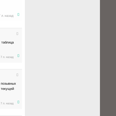
7 л. назад
, таблица
7 л. назад
а позывных
я текущей
7 л. назад