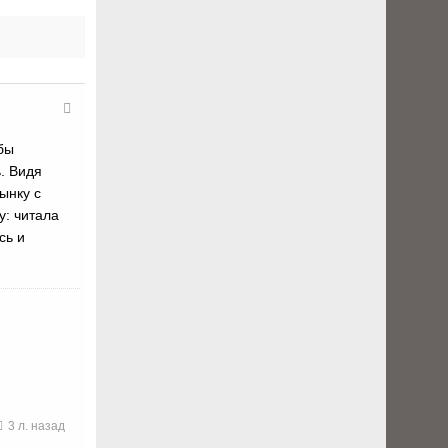
бы
. Видя
ынку с
у: читала
сь и
3 л. назад