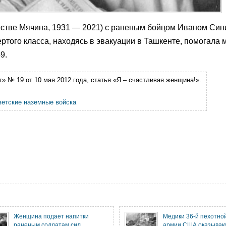
естве Мячина, 1931 — 2021) с раненым бойцом Иваном Си
ертого класса, находясь в эвакуации в Ташкенте, помогала 
9.
» № 19 от 10 мая 2012 года, статья «Я – счастливая женщина!».
ветские наземные войска
Женщина подает напитки
Медики 36-й пехотно
раненым солдатам сил
армии США оказываю