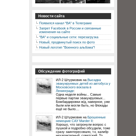
Новости сайта
Появился канал "ВА" в Телеграме
Запрет Facebook в России и связанные
изменения на сайте
"ВА" и социальные сети: перезагрузка
Новый, продвинутый поиск по фото
Новый логотип "Военного альбома"!
Обсуждение фотографий
ИЛ-2 Штурмовик на
Высадка
эвакуируемых детей из автобуса у
Московского вокзала в
Ленинграде
:
Одна неделя войны... Самые
первые партии эвакуируемых...
Бомбардировки ж/д, наверное, уже
были или могли быть, но блокады
ещё не было....
ИЛ-2 Штурмовик на
Брошенные
немецкие САУ Marder II
:
Хорошо, что затронули вопрос с
пушкой и подробно обсудили, тоже
сразу заинтересовало, т.к. калибр
нехарактерный, советский. То