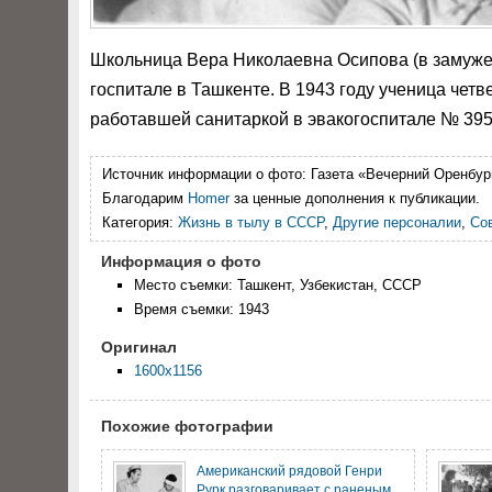
Школьница Вера Николаевна Осипова (в замуж
госпитале в Ташкенте. В 1943 году ученица четв
работавшей санитаркой в эвакогоспитале № 395
Источник информации о фото:
Газета «Вечерний Оренбург
Благодарим
Homer
за ценные дополнения к публикации.
Категория:
Жизнь в тылу в СССР
,
Другие персоналии
,
Со
Информация о фото
Место съемки: Ташкент, Узбекистан, СССР
Время съемки: 1943
Оригинал
1600x1156
Похожие фотографии
Американский рядовой Генри
Рурк разговаривает с раненым