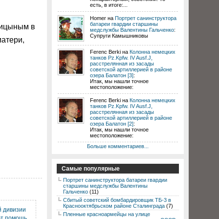
есть, в итоге:...
Homer на
Портрет санинструктора
батареи гвардии старшины
ницыным в
медслужбы Валентины Гальченко
:
Супруги Камышниковы
матери,
Ferenc Berki на
Колонна немецких
танков Pz.Kpfw. IV Ausf.J,
расстрелянная из засады
советской артиллерией в районе
озера Балатон [3]
:
Итак, мы нашли точное
местоположение:
Ferenc Berki на
Колонна немецких
танков Pz.Kpfw. IV Ausf.J,
расстрелянная из засады
советской артиллерией в районе
озера Балатон [2]
:
Итак, мы нашли точное
местоположение:
Больше комментариев...
Самые популярные
Портрет санинструктора батареи гвардии
старшины медслужбы Валентины
Гальченко
(11)
Сбитый советский бомбардировщик ТБ-3 в
Краснооктябрьском районе Сталинграда
(7)
й дивизии
Пленные красноармейцы на улице
т помощь