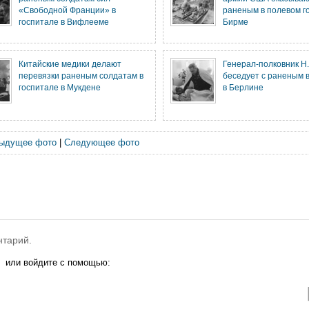
«Свободной Франции» в
раненым в полевом г
госпитале в Вифлееме
Бирме
Китайские медики делают
Генерал-полковник Н
перевязки раненым солдатам в
беседует с раненым в
госпитале в Мукдене
в Берлине
ыдущее фото
|
Следующее фото
нтарий.
или войдите с помощью: