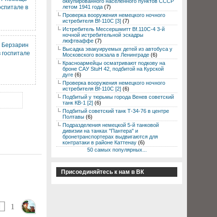
оккупированного населенного пунктов СССР
оспитале в
летом 1941 года
(7)
Проверка вооружения немецкого ночного
истребителя Bf-110C [3]
(7)
Истребитель Мессершмитт Bf.110C-4 3-й
ночной истребительной эскадры
люфтваффе
(7)
. Берзарин
Высадка эвакуируемых детей из автобуса у
 госпитале
Московского вокзала в Ленинграде
(6)
Красноармейцы осматривают подкову на
броне САУ StuH 42, подбитой на Курской
дуге
(6)
Проверка вооружения немецкого ночного
истребителя Bf-110C [2]
(6)
Подбитый у тюрьмы города Венев советский
танк КВ-1 [2]
(6)
Подбитый советский танк Т-34-76 в центре
Полтавы
(6)
Подразделения немецкой 5-й танковой
дивизии на танках "Пантера" и
бронетранспортерах выдвигаются для
контратаки в районе Каттенау
(6)
50 самых популярных...
Присоединяйтесь к нам в ВК
1