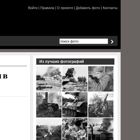
Войти
|
Правила
|
О проекте
|
Добавить фото
|
Контакты
Из лучших фотографий
 в