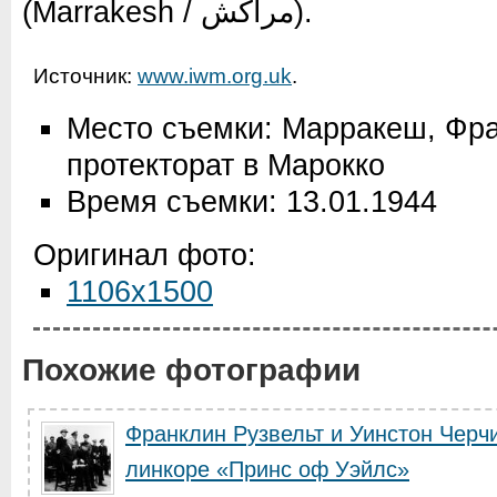
(Marrakesh /
مراكش
).
Источник:
www.iwm.org.uk
.
Место съемки: Марракеш, Фр
протекторат в Марокко
Время съемки: 13.01.1944
Оригинал фото:
1106x1500
Похожие фотографии
Франклин Рузвельт и Уинстон Черч
линкоре «Принс оф Уэйлс»