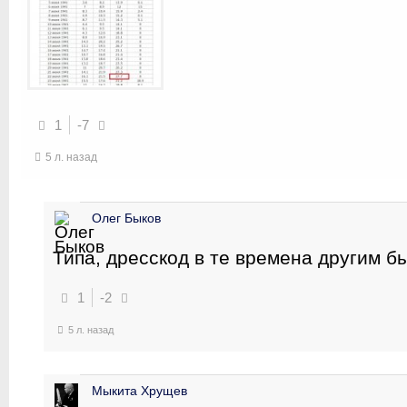
1
-7
5 л. назад
Олег Быков
Типа, дресскод в те времена другим б
1
-2
5 л. назад
Мыкита Хрущев