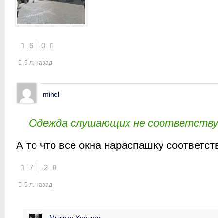
6
0
5 л. назад
mihel
Одежда слушающих не соответствуе
А то что все окна нараспашку соответст
7
-2
5 л. назад
Мыкита Хрущев