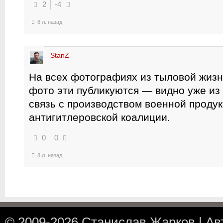
2
-4
8 л. назад
StanZ
На всех фотографиях из тыловой жизн
фото эти публикуются — видно уже из 
связь с производством военной проду
антигитлеровской коалиции.
0
0
8 л. назад
© 2009-2026
Станислав Жарков
|
Ав