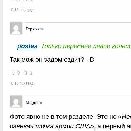
16 л. назад
Горыныч
postes
: Только переднее левое колес
Так мож он задом ездит? :-D
0
0
16 л. назад
Magnum
Фото явно не в том разделе. Это не
«Не
огневая точка армии США»
, а первый 