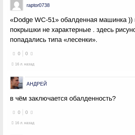
raptor0738
«Dodge WC-51» обалденная машинка )) 
покрышки не характерные . здесь рисун
попадались типа «лесенки».
0
0
16 л. назад
АНДРЕЙ
в чём заключается обалденность?
0
0
16 л. назад