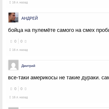
16 л. назад
АНДРЕЙ
бойца на пулемёте самого на смех проб
0
0
16 л. назад
Дмитрий
все-таки америкосы не такие дураки. с
0
0
16 л. назад