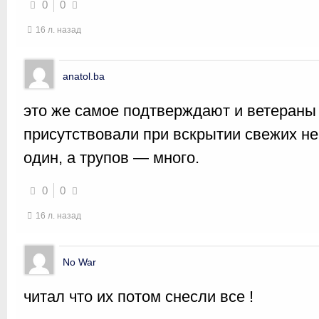
0
0
16 л. назад
anatol.ba
это же самое подтверждают и ветераны 9
присутствовали при вскрытии свежих не
один, а трупов — много.
0
0
16 л. назад
No War
читал что их потом снесли все !