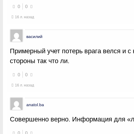
0
0
16 л. назад
василий
Примерный учет потерь врага велся и с
стороны так что ли.
0
0
16 л. назад
anatol.ba
Совершенно верно. Информация для «
0
0