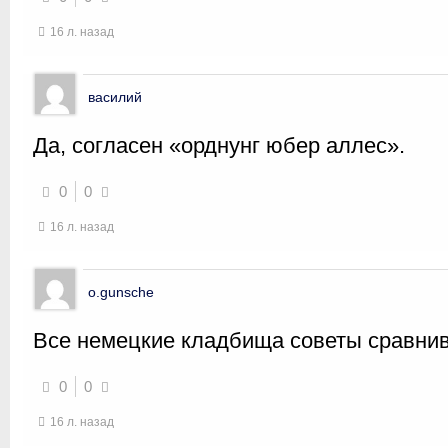
16 л. назад
василий
Да, согласен «орднунг юбер аллес».
0
0
16 л. назад
o.gunsche
Все немецкие кладбища советы сравнив
0
0
16 л. назад