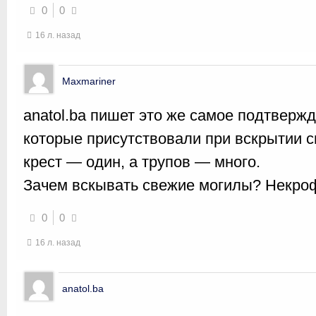
0
0
16 л. назад
Maxmariner
anatol.ba пишет это же самое подтвержд
которые присутствовали при вскрытии с
крест — один, а трупов — много.
Зачем вскывать свежие могилы? Некро
0
0
16 л. назад
anatol.ba