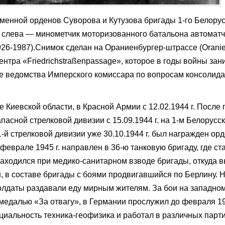
менной орденов Суворова и Кутузова бригады 1-го Белорус
 слева — минометчик моторизованного батальона автомат
26-1987).Снимок сделан на Ораниенбургер-штрассе (Oranie
ентра «Friedrichstraßenpassage», которое в годы войны за
же ведомства Имперского комиссара по вопросам консолид
 Киевской области, в Красной Армии с 12.02.1944 г. После
апасной стрелковой дивизии с 15.09.1944 г. на 1-м Белорусс
-й стрелковой дивизии уже 30.10.1944 г. был награжден ор
 феврале 1945 г. направлен в 36-ю танковую бригаду, где ст
находился при медико-санитарном взводе бригады, откуда 
, в составе бригады с боями продвигавшийся по Берлину. Н
 солдаты раздавали еду мирным жителям. За бои на западно
едалью «За отвагу», в Германии прослужил до февраля 19
иальность техника-геофизика и работал в различных парт