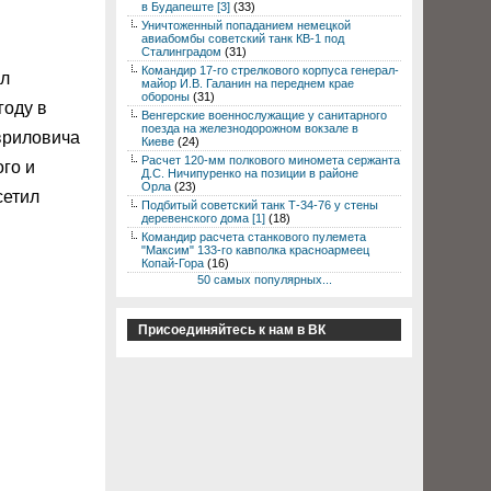
в Будапеште [3]
(33)
Уничтоженный попаданием немецкой
авиабомбы советский танк КВ-1 под
Сталинградом
(31)
Командир 17-го стрелкового корпуса генерал-
ал
майор И.В. Галанин на переднем крае
обороны
(31)
году в
Венгерские военнослужащие у санитарного
поезда на железнодорожном вокзале в
авриловича
Киеве
(24)
Расчет 120-мм полкового миномета сержанта
го и
Д.С. Ничипуренко на позиции в районе
Орла
(23)
сетил
Подбитый советский танк Т-34-76 у стены
деревенского дома [1]
(18)
Командир расчета станкового пулемета
"Максим" 133-го кавполка красноармеец
Копай-Гора
(16)
50 самых популярных...
Присоединяйтесь к нам в ВК