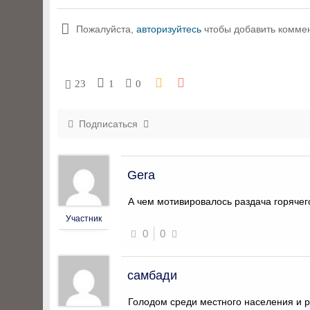
Пожалуйста,
авторизуйтесь
чтобы добавить комме
23
1
0
Подписаться
Gera
А чем мотивировалось раздача горяче
Участник
0
0
самбади
Голодом среди местного населения и р