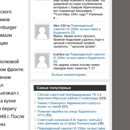
Вам нужно изменить описание. На
цифровой истории опубликовали
интервью с Баиром Иринчеевым,
вот подлинная биография: *
ского
**Сентябрь 1941 года:** Раненым
в...
чиков
Alex GM на
Поврежденный
nburger
самолет И-15бис на выставке в
Будапеште [3]
:
нимали
Верно. Кроме всего прочего,
бравым мадьярам удалось еще и
ации
ценный стрелковый трофей
захватить - "цельное ружжо".
kudrilya на
Поврежденный самолет
И-15бис на выставке в Будапеште
 полковой
[3]
:
На заднем плане похоже лежит
передом вниз танкетка Т-27.
ком фронте.
Больше комментариев...
деном
ал
Самые популярные
выезжал с
Сбитый советский бомбардировщик ТБ-3 в
Краснооктябрьском районе Сталинграда
(103)
а кухне
Танкист Немецкого Африканского корпуса
играет со змеёй
(57)
м берегу
Пожилая еврейка на улице Лодзинского
гетто
(51)
48 г. После
Советский полковник И.М. Каргин, взятый в
плен финнами на острове Рахмансаари
(35)
иях
Поврежденный самолет И-15бис на выставке