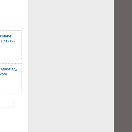
аздают
 Познань
здают еду
ного