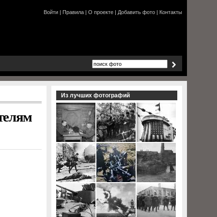
Войти
|
Правила
|
О проекте
|
Добавить фото
|
Контакты
Из лучших фотографий
телям