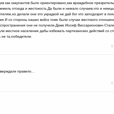
ев как оккупантов было ориентировано,как враждебное презрител
емель отсюда и жестокость.Да были и немало случаев,что и немц
телям,но делали они это украдкой не дай бог кто заподозрит в ло
ия.И со стороны наших войск тоже были случаи жестокого отношен
спространения они не получили.Даже Иосиф Виссарионович Стал
гали местное население дабы избежать партизанских действий со с
 не та,победители.
дтверждали правило…