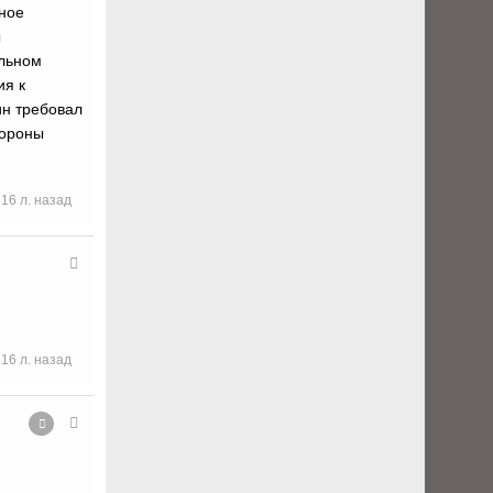
ьное
ы
яльном
ия к
ин требовал
тороны
16 л. назад
16 л. назад