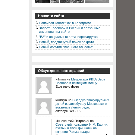
Новости сайта
Появился канал "ВА" в Телеграме
Запрет Facebook в России и связанные
изменения на сайте
"ВА" и социальные сети: перезагрузка
Новый, продвинутый поиск по фото
Новый логотип "Военного альбома"!
Обсуждение фотографий
Filimon на
Медсестра РККА Вера
Чеснова в немецком плену
:
Еще одно фото
kudrilya на
Высадка эвакуируемых
детей из автобуса у Московского
вокзала в Ленинграде
:
автобус ЗИС-16
Иннокентий Петрович на
Советский полковник И.М. Каргин,
взятый в плен финнами на
острове Рахмансаари
: