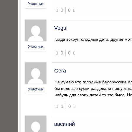
Участник
0
0
Vogul
Когда вокруг голодные дети, другие мо
Участник
0
0
Gera
Не думаю что голодные белорусские ил
бы полевые кухни раздовали пищу м.на
Участник
нибудь для своих детей то это было. Н
1
0
василий