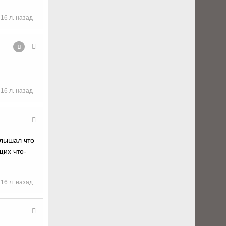
16 л. назад
16 л. назад
слышал что
щих что-
16 л. назад