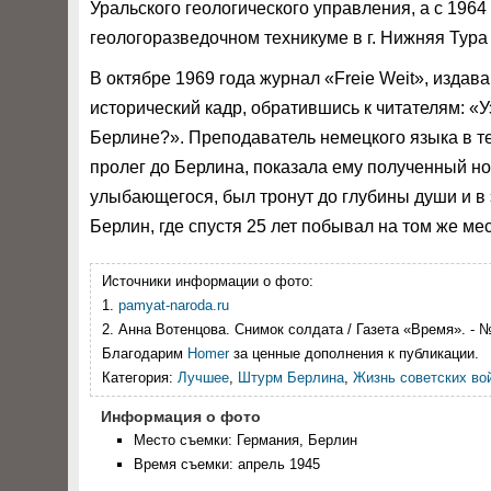
Уральского геологического управления, а с 196
геологоразведочном техникуме в г. Нижняя Тура
В октябре 1969 года журнал «Freie Weit», изд
исторический кадр, обратившись к читателям: «У
Берлине?». Преподаватель немецкого языка в те
пролег до Берлина, показала ему полученный н
улыбающегося, был тронут до глубины души и в э
Берлин, где спустя 25 лет побывал на том же мес
Источники информации о фото:
1.
pamyat-naroda.ru
2. Анна Вотенцова. Снимок солдата / Газета «Время». - №:
Благодарим
Homer
за ценные дополнения к публикации.
Категория:
Лучшее
,
Штурм Берлина
,
Жизнь советских во
Информация о фото
Место съемки: Германия, Берлин
Время съемки: апрель 1945