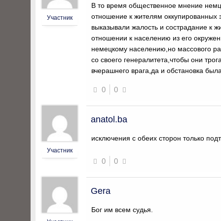
В то время общественное мнение немц
отношение к жителям оккупированных з
Участник
выказывали жалость и сострадание к жи
отношении к населению из его окружен
немецкому населению,но массового ра
со своего генералитета,чтобы они тро
вчерашнего врага,да и обстановка была
0
0
anatol.ba
исключения с обеих сторон только по
Участник
0
0
Gera
Бог им всем судья.