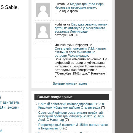
Filimon на
Медсестра РККА Вера
S Sable,
Чеснова в немецком плену
:
Еще одно фото
kudrilya на
Высадка эвакуируемых
детей из автобуса у Московского
вокзала в Ленинграде
:
автобус ЗИС-16
Иннокентий Петрович на
Советский полковник И.М. Каргин,
взятый в плен финнами на
острове Рахмансаари
:
Вам нужно изменить описание. На
цифровой истории опубликовали
интервью с Баиром Иринчеевым,
вот подлинная биография: *
**Сентябрь 1941 года:** Раненым
в...
Больше комментариев...
Самые популярные
й
т двигатель
Сбитый советский бомбардировщик ТБ-3 в
NJ «Тексан»
Краснооктябрьском районе Сталинграда
(7)
Советский офицер осматривает подбитый
немецкий бронетранспортер Sd.Kfz. 251/16
Ausf. C Hanomag
(7)
Поврежденный самолет И-15бис на выставке
в Будапеште [3]
(6)
ый