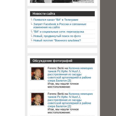
Новости сайта
Появился канал "ВА" в Телеграме
Запрет Facebook в России и связанные
изменения на сайте
"ВА" и социальные сети: перезагрузка
Новый, продвинутый поиск по фото
Новый логотип "Военного альбома"!
Обсуждение фотографий
Ferenc Berki на
Колонна немецких
танков Pz.Kpfw. IV Ausf.J,
расстрелянная из засады
советской артиллерией в районе
озера Балатон [3]
:
Итак, мы нашли точное
местоположение:
Ferenc Berki на
Колонна немецких
танков Pz.Kpfw. IV Ausf.J,
расстрелянная из засады
советской артиллерией в районе
озера Балатон [2]
:
Итак, мы нашли точное
местоположение: