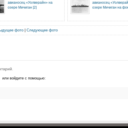
авианосец «Уолверайн» на
авианосец «Уолверай
озере Мичиган [2]
озере Мичиган на фо
ыдущее фото
|
Следующее фото
нтарий.
или войдите с помощью: