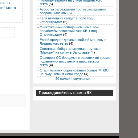
Пожилая еврейка на улице Лодзинского
н» на
гетто
(5)
не Чикаго
Аэростат заграждения противовоздушной
обороны Москвы
(5)
Тела немецких солдат в поле под
Сталинградом
(5)
Уничтоженный попаданием немецкой
авиабомбы советский танк КВ-1 под
Сталинградом
(4)
Еврей продает детали швейной машины в
Лодзинского гетто
(4)
Советские бойцы затаскивают пулемет
"Максим" на сопку в Заполярье
(4)
Офицеры СС беседуют с евреями во время
подавления восстания в варшавском
гетто
(4)
Старт лыжных соревнований бойцов МПВО
на льду Невы в Ленинграде
(4)
50 самых популярных...
Присоединяйтесь к нам в ВК