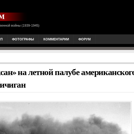
венной войны (1939-1945)
ОП
ФОТОГРАФЫ
КОММЕНТАРИИ
ФОРУМ
сан» на летной палубе американског
Мичиган