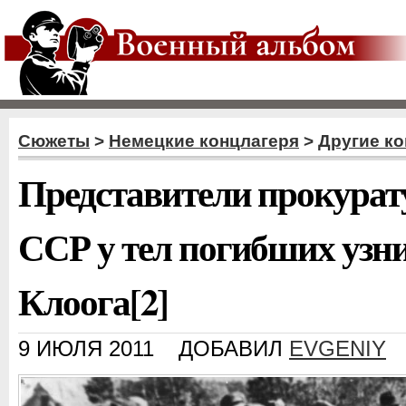
Сюжеты
>
Немецкие концлагеря
>
Другие ко
Представители прокурат
ССР у тел погибших узн
Клоога[2]
9 ИЮЛЯ 2011
ДОБАВИЛ
EVGENIY