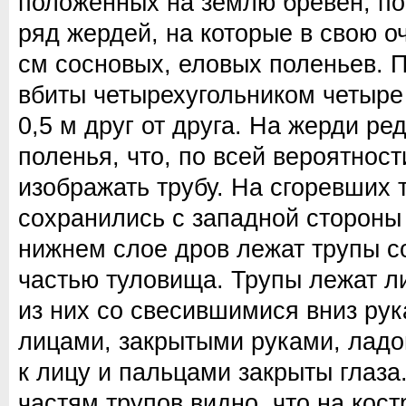
положенных на землю бревен, по
ряд жердей, на которые в свою о
см сосновых, еловых поленьев. 
вбиты четырехугольником четыре
0,5 м друг от друга. На жерди ре
поленья, что, по всей вероятнос
изображать трубу. На сгоревших 
сохранились с западной стороны 
нижнем слое дров лежат трупы с
частью туловища. Трупы лежат л
из них со свесившимися вниз рук
лицами, закрытыми руками, ладо
к лицу и пальцами закрыты глаз
частям трупов видно, что на кос