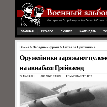
Фотографии Второй мировой и Великой Отечест
ГЛАВНАЯ
КАТАЛОГ
ЛУЧШЕЕ
КАЛЕНДАРЬ
Т
Война
>
Западный фронт
>
Битва за Британию
>
Оружейники заряжают пулеме
на авиабазе Грейвзенд
27 МАЯ 2021
ДОБАВИЛ
TIMON
КОММЕНТАРИЕВ НЕТ