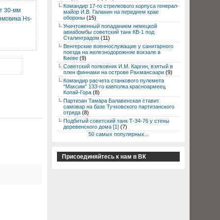
Командир 17-го стрелкового корпуса генерал-
т 30-мм
майор И.В. Галанин на переднем крае
обороны
(15)
рмовика Hs-
Уничтоженный попаданием немецкой
авиабомбы советский танк КВ-1 под
Сталинградом
(11)
Венгерские военнослужащие у санитарного
поезда на железнодорожном вокзале в
Киеве
(9)
Советский полковник И.М. Каргин, взятый в
плен финнами на острове Рахмансаари
(9)
Командир расчета станкового пулемета
"Максим" 133-го кавполка красноармеец
Копай-Гора
(8)
Партизан Тамара Балавенская ставит
самовар на базе Тучковского партизанского
отряда
(8)
Подбитый советский танк Т-34-76 у стены
деревенского дома [1]
(7)
50 самых популярных...
Присоединяйтесь к нам в ВК