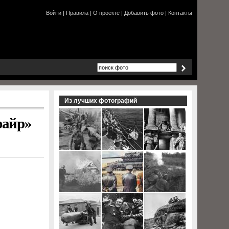
Войти
|
Правила
|
О проекте
|
Добавить фото
|
Контакты
Из лучших фотографий
файр»