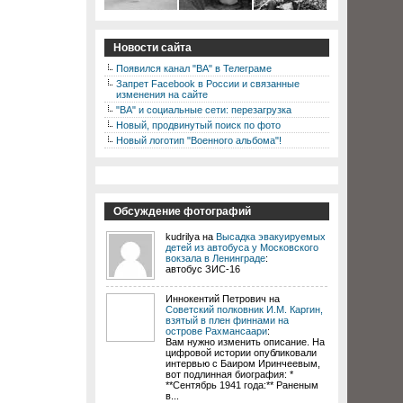
Новости сайта
Появился канал "ВА" в Телеграме
Запрет Facebook в России и связанные
изменения на сайте
"ВА" и социальные сети: перезагрузка
Новый, продвинутый поиск по фото
Новый логотип "Военного альбома"!
Обсуждение фотографий
kudrilya на
Высадка эвакуируемых
детей из автобуса у Московского
вокзала в Ленинграде
:
автобус ЗИС-16
Иннокентий Петрович на
Советский полковник И.М. Каргин,
взятый в плен финнами на
острове Рахмансаари
:
Вам нужно изменить описание. На
цифровой истории опубликовали
интервью с Баиром Иринчеевым,
вот подлинная биография: *
**Сентябрь 1941 года:** Раненым
в...