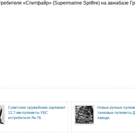
ебителя «Спитфайр» (Supermarine Spitfire) на авиабазе Г
Советские оружейники заряжают
Новые ручные пулем
12,7-мм пулеметы УБС
танковые пулеметы Д
истребителя Як-7Б
завода