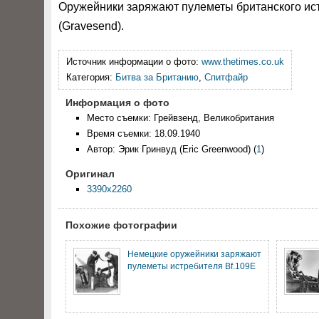
Оружейники заряжают пулеметы британского истр
(Gravesend).
Источник информации о фото:
www.thetimes.co.uk
Категория:
Битва за Британию
,
Спитфайр
Информация о фото
Место съемки: Грейвзенд, Великобритания
Время съемки: 18.09.1940
Автор: Эрик Гринвуд (Eric Greenwood)
(
1
)
Оригинал
3390x2260
Похожие фотографии
Немецкие оружейники заряжают
пулеметы истребителя Bf.109E