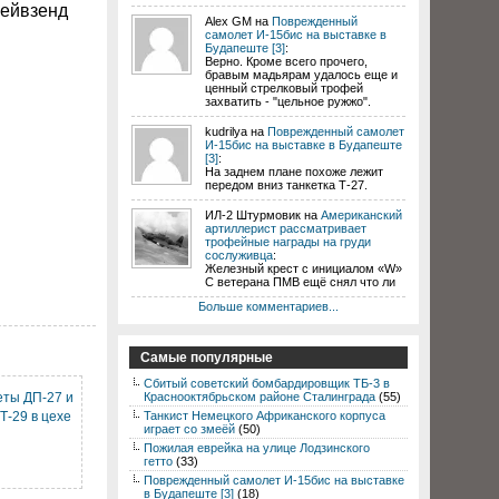
рейвзенд
Alex GM на
Поврежденный
самолет И-15бис на выставке в
Будапеште [3]
:
Верно. Кроме всего прочего,
бравым мадьярам удалось еще и
ценный стрелковый трофей
захватить - "цельное ружжо".
kudrilya на
Поврежденный самолет
И-15бис на выставке в Будапеште
[3]
:
На заднем плане похоже лежит
передом вниз танкетка Т-27.
ИЛ-2 Штурмовик на
Американский
артиллерист рассматривает
трофейные награды на груди
сослуживца
:
Железный крест с инициалом «W»
С ветерана ПМВ ещё снял что ли
Больше комментариев...
Самые популярные
Сбитый советский бомбардировщик ТБ-3 в
еты ДП-27 и
Краснооктябрьском районе Сталинграда
(55)
Т-29 в цехе
Танкист Немецкого Африканского корпуса
играет со змеёй
(50)
Пожилая еврейка на улице Лодзинского
гетто
(33)
Поврежденный самолет И-15бис на выставке
в Будапеште [3]
(18)