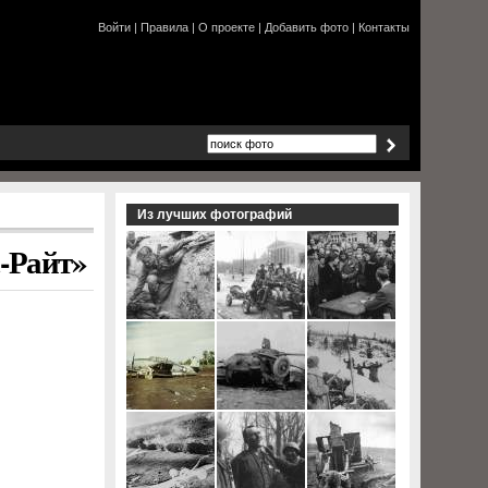
Войти
|
Правила
|
О проекте
|
Добавить фото
|
Контакты
Из лучших фотографий
-Райт»