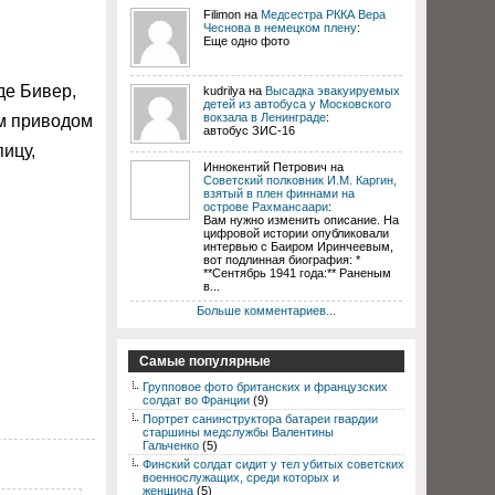
Filimon на
Медсестра РККА Вера
Чеснова в немецком плену
:
Еще одно фото
де Бивер,
kudrilya на
Высадка эвакуируемых
детей из автобуса у Московского
вокзала в Ленинграде
:
м приводом
автобус ЗИС-16
пицу,
Иннокентий Петрович на
Советский полковник И.М. Каргин,
взятый в плен финнами на
острове Рахмансаари
:
Вам нужно изменить описание. На
цифровой истории опубликовали
интервью с Баиром Иринчеевым,
вот подлинная биография: *
**Сентябрь 1941 года:** Раненым
в...
Больше комментариев...
Самые популярные
Групповое фото британских и французских
солдат во Франции
(9)
Портрет санинструктора батареи гвардии
старшины медслужбы Валентины
Гальченко
(5)
Финский солдат сидит у тел убитых советских
военнослужащих, среди которых и
женщина
(5)