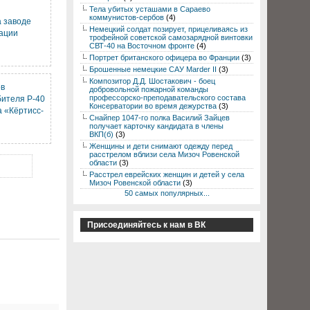
Тела убитых усташами в Сараево
коммунистов-сербов
(4)
а заводе
Немецкий солдат позирует, прицеливаясь из
ации
трофейной советской самозарядной винтовки
СВТ-40 на Восточном фронте
(4)
Портрет британского офицера во Франции
(3)
Брошенные немецкие САУ Marder II
(3)
Композитор Д.Д. Шостакович - боец
ов
добровольной пожарной команды
профессорско-преподавательского состава
бителя P-40
Консерватории во время дежурства
(3)
а «Кёртисс-
Снайпер 1047-го полка Василий Зайцев
получает карточку кандидата в члены
ВКП(б)
(3)
Женщины и дети снимают одежду перед
расстрелом вблизи села Мизоч Ровенской
области
(3)
Расстрел еврейских женщин и детей у села
Мизоч Ровенской области
(3)
50 самых популярных...
Присоединяйтесь к нам в ВК