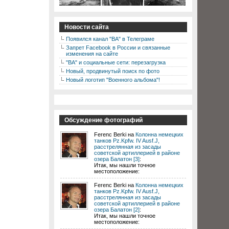
Новости сайта
Появился канал "ВА" в Телеграме
Запрет Facebook в России и связанные
изменения на сайте
"ВА" и социальные сети: перезагрузка
Новый, продвинутый поиск по фото
Новый логотип "Военного альбома"!
Обсуждение фотографий
Ferenc Berki на
Колонна немецких
танков Pz.Kpfw. IV Ausf.J,
расстрелянная из засады
советской артиллерией в районе
озера Балатон [3]
:
Итак, мы нашли точное
местоположение:
Ferenc Berki на
Колонна немецких
танков Pz.Kpfw. IV Ausf.J,
расстрелянная из засады
советской артиллерией в районе
озера Балатон [2]
:
Итак, мы нашли точное
местоположение: