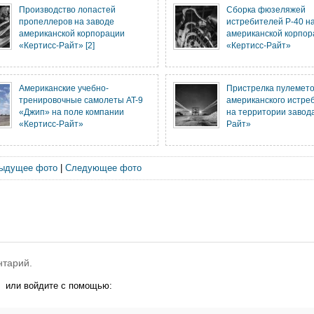
Производство лопастей
Сборка фюзеляжей
пропеллеров на заводе
истребителей P-40 н
американской корпорации
американской корпор
«Кертисс-Райт» [2]
«Кертисс-Райт»
Американские учебно-
Пристрелка пулемет
тренировочные самолеты AT-9
американского истре
«Джип» на поле компании
на территории завод
«Кертисс-Райт»
Райт»
ыдущее фото
|
Следующее фото
нтарий.
или войдите с помощью: