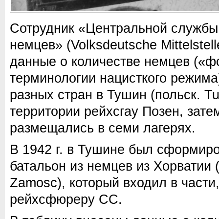
Сотрудник «Центральной службы 
немцев» (Volksdeutsche Mittelstel
данные о количестве немцев («ф
терминологии нацисткого режима
разных стран в Тушин (польск. Tu
территории рейхсгау Позен, зате
размещались в семи лагерях.
В 1942 г. в Тушине был сформир
батальон из немцев из Хорватии 
Zamosc), который входил в част
рейхсфюреру СС.