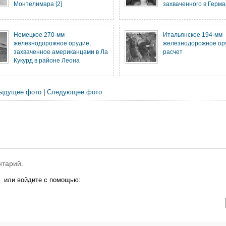
Монтелимара [2]
захваченного в Герм
Немецкое 270-мм
Итальянское 194-мм
железнодорожное орудие,
железнодорожное ору
захваченное американцами в Ла
расчет
Кукурд в районе Леона
ыдущее фото
|
Следующее фото
нтарий.
или войдите с помощью: