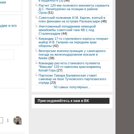
в Будапеште [3]
(56)
ании
Расчет 120-мм полкового миномета сержанта
Д.С. Ничипуренко на позиции в районе
Орла
(51)
Советский полковник И.М. Каргин, взятый в
плен финнами на острове Рахмансаари
(48)
дие и его
Уничтоженный попаданием немецкой
авиабомбы советский танк КВ-1 под
Сталинградом
(44)
Командир 17-го стрелкового корпуса генерал-
майор И.В. Галанин на переднем крае
обороны
(42)
Венгерские военнослужащие у санитарного
поезда на железнодорожном вокзале в
Киеве
(38)
Командир расчета станкового пулемета
"Максим" 133-го кавполка красноармеец
Копай-Гора
(27)
Партизан Тамара Балавенская ставит
самовар на базе Тучковского партизанского
отряда
(23)
50 самых популярных...
Присоединяйтесь к нам в ВК
1