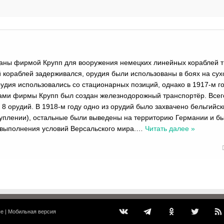
даны фирмой Крупп для вооружения немецких линейных кораблей 
ой кораблей задерживался, орудия были использованы в боях на су
рудия использовались со стационарных позиций, однако в 1917-м го
ми фирмы Крупп был создан железнодорожный транспортёр. Всего
8 орудий. В 1918-м году одно из орудий было захвачено бельгийс
уплении), остальные были выведены на территорию Германии и б
я выполнения условий Версальского мира.
…
Читать далее »
ые
|
Мобильная версия