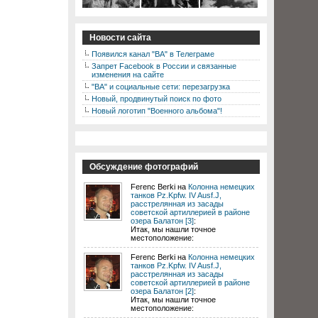
Новости сайта
Появился канал "ВА" в Телеграме
Запрет Facebook в России и связанные
изменения на сайте
"ВА" и социальные сети: перезагрузка
Новый, продвинутый поиск по фото
Новый логотип "Военного альбома"!
Обсуждение фотографий
Ferenc Berki на
Колонна немецких
танков Pz.Kpfw. IV Ausf.J,
расстрелянная из засады
советской артиллерией в районе
озера Балатон [3]
:
Итак, мы нашли точное
местоположение:
Ferenc Berki на
Колонна немецких
танков Pz.Kpfw. IV Ausf.J,
расстрелянная из засады
советской артиллерией в районе
озера Балатон [2]
:
Итак, мы нашли точное
местоположение: