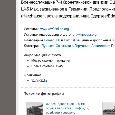
Военнослужащие 7-й бронетанковой дивизии С
L/45 Max, захваченное в Германии. Предположи
(Herzhausen, возле водохранилища Эдерзее/Ede
Источник:
www.ww2online.org
.
Источник информации о фото:
en.wikipedia.org
Благодарим
Homer
,
XX
и
Pazifist
за ценные дополнения к 
Категория:
Лучшее
,
Союзники в Германии
,
Артиллерия Ге
Информация о фото
Место съемки: Германия
Время съемки: 1945
Оригинал
3177x2112
Похожие фотографии
Железнодорожное 380-мм
орудие вермахта «Зигфрид»,
разбитое к северу от