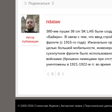
Подписаться
ridalaw
380-мм пушки 38 cm SK L/45 были соз
«Байерн». В связи с тем, что ввод стр
Автор
публикации
фронте (с 1915-го года). Изначально о
целью большей мобильности, инженера
сухопутном фронте было использовано 
войсками (брошено немецами при отст
уничтожены в 1921-1922-м гг. во врем
0
0
© 2009-2026
Станислав Жарков
|
Авторские права
|
Персональные данн