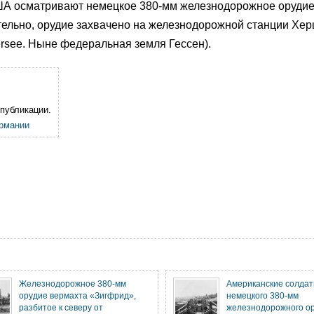
ША осматривают немецкое 380-мм железнодорожное орудие
тельно, орудие захвачено на железнодорожной станции Хер
rsee. Ныне федеральная земля Гессен).
публикации.
рмании
Железнодорожное 380-мм
Американские солдат
орудие вермахта «Зигфрид»,
немецкого 380-мм
разбитое к северу от
железнодорожного ор