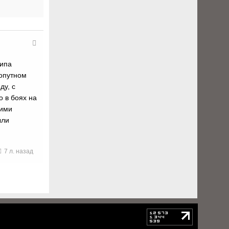
типа
хопутном
ду, с
 в боях на
кими
ыли
7 л. назад