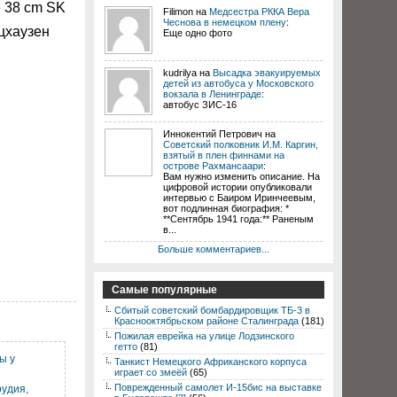
 38 cm SK
Filimon на
Медсестра РККА Вера
Чеснова в немецком плену
:
цхаузен
Еще одно фото
kudrilya на
Высадка эвакуируемых
детей из автобуса у Московского
вокзала в Ленинграде
:
автобус ЗИС-16
Иннокентий Петрович на
Советский полковник И.М. Каргин,
взятый в плен финнами на
острове Рахмансаари
:
Вам нужно изменить описание. На
цифровой истории опубликовали
интервью с Баиром Иринчеевым,
вот подлинная биография: *
**Сентябрь 1941 года:** Раненым
в...
Больше комментариев...
Самые популярные
Сбитый советский бомбардировщик ТБ-3 в
Краснооктябрьском районе Сталинграда
(181)
Пожилая еврейка на улице Лодзинского
гетто
(81)
ы у
Танкист Немецкого Африканского корпуса
играет со змеёй
(65)
Поврежденный самолет И-15бис на выставке
удия,