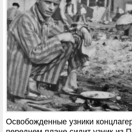
Освобожденные узники концлагер
переднем плане сидит узник из 