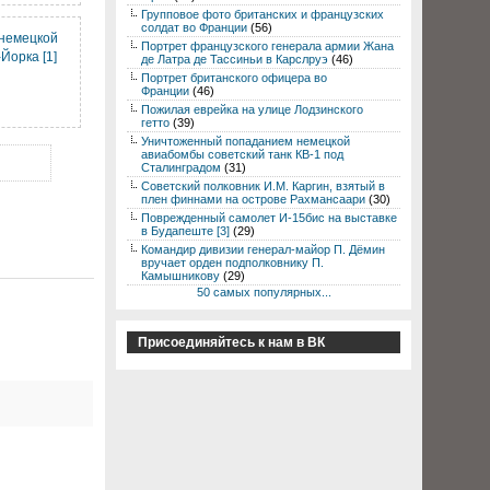
Групповое фото британских и французских
солдат во Франции
(56)
 немецкой
Портрет французского генерала армии Жана
Йорка [1]
де Латра де Тассиньи в Карслруэ
(46)
Портрет британского офицера во
Франции
(46)
Пожилая еврейка на улице Лодзинского
гетто
(39)
Уничтоженный попаданием немецкой
авиабомбы советский танк КВ-1 под
Сталинградом
(31)
Советский полковник И.М. Каргин, взятый в
плен финнами на острове Рахмансаари
(30)
Поврежденный самолет И-15бис на выставке
в Будапеште [3]
(29)
Командир дивизии генерал-майор П. Дёмин
вручает орден подполковнику П.
Камышникову
(29)
50 самых популярных...
Присоединяйтесь к нам в ВК