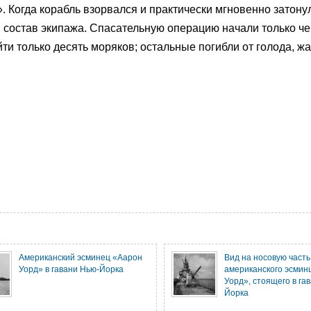
. Когда корабль взорвался и практически мгновенно затонул
в состав экипажа. Спасательную операцию начали только че
йти только десять моряков; остальные погибли от голода, ж
Американский эсминец «Аарон
Вид на носовую часть
Уорд» в гавани Нью-Йорка
американского эсмин
Уорд», стоящего в га
Йорка