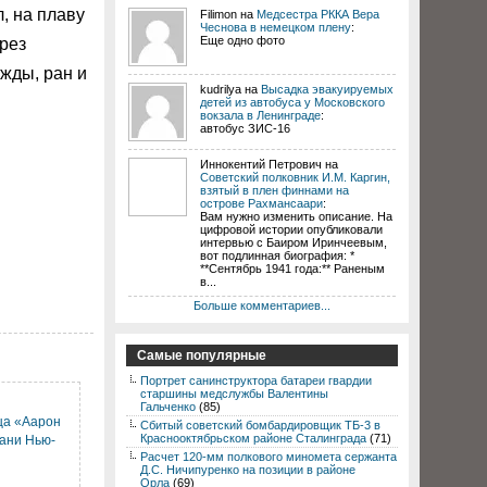
, на плаву
Filimon на
Медсестра РККА Вера
Чеснова в немецком плену
:
Еще одно фото
рез
ажды, ран и
kudrilya на
Высадка эвакуируемых
детей из автобуса у Московского
вокзала в Ленинграде
:
автобус ЗИС-16
Иннокентий Петрович на
Советский полковник И.М. Каргин,
взятый в плен финнами на
острове Рахмансаари
:
Вам нужно изменить описание. На
цифровой истории опубликовали
интервью с Баиром Иринчеевым,
вот подлинная биография: *
**Сентябрь 1941 года:** Раненым
в...
Больше комментариев...
Самые популярные
Портрет санинструктора батареи гвардии
старшины медслужбы Валентины
Гальченко
(85)
ца «Аарон
Сбитый советский бомбардировщик ТБ-3 в
Краснооктябрьском районе Сталинграда
(71)
вани Нью-
Расчет 120-мм полкового миномета сержанта
Д.С. Ничипуренко на позиции в районе
Орла
(69)