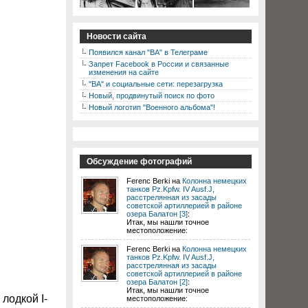
Новости сайта
Появился канал "ВА" в Телеграме
Запрет Facebook в России и связанные
изменения на сайте
"ВА" и социальные сети: перезагрузка
Новый, продвинутый поиск по фото
Новый логотип "Военного альбома"!
Обсуждение фотографий
Ferenc Berki на
Колонна немецких
танков Pz.Kpfw. IV Ausf.J,
расстрелянная из засады
советской артиллерией в районе
озера Балатон [3]
:
Итак, мы нашли точное
местоположение:
Ferenc Berki на
Колонна немецких
танков Pz.Kpfw. IV Ausf.J,
расстрелянная из засады
советской артиллерией в районе
озера Балатон [2]
:
Итак, мы нашли точное
лодкой I-
местоположение: