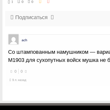
1
0
0
Подписаться
ach
Со штампованным намушником — вариан
М1903 для сухопутных войск мушка не
0
0
9 л. назад