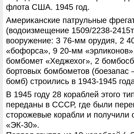
флота США. 1945 год.
Американские патрульные фрега
(водоизмещение 1509/2238-2415т,
вооружение: 3 76-мм орудия, 2 
«бофорса», 9 20-мм «эрликонов»
бомбомет «Хеджехог», 2 бомбосб
бортовых бомбометов (боезапас 
бомб) строились в 1943-1945 года
В 1945 году 28 кораблей этого ти
переданы в СССР, где были пер
сторожевые корабли и получили 
«ЭК-30».