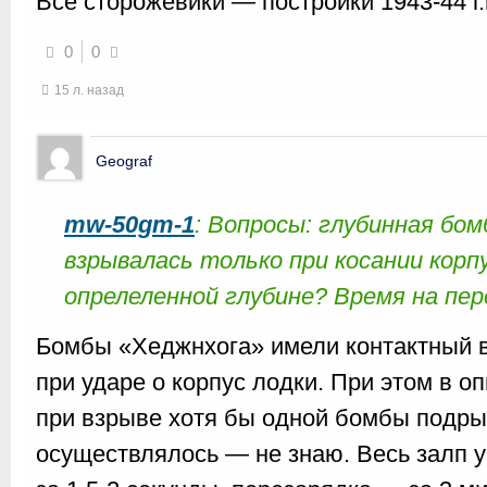
Все сторожевики — постройки 1943-44 г.г
0
0
15 л. назад
Geograf
mw-50gm-1
: Вопросы: глубинная бо
взрывалась только при косании корпу
опрелеленной глубине? Время на пе
Бомбы «Хеджнхога» имели контактный 
при ударе о корпус лодки. При этом в о
при взрыве хотя бы одной бомбы подрыв
осуществлялось — не знаю. Весь залп у