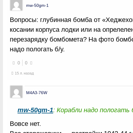
mw-50gm-1
Вопросы: глубинная бомба от «Хеджехо
косании корпуса лодки или на опрелеле
перезарядку бомбомета? На фото бомб
надо пологать б/у.
0
0
15 л. назад
M4A3-76W
mw-50gm-1
: Корабли надо пологать б
Вовсе нет.