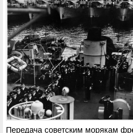
Передача советским морякам фре