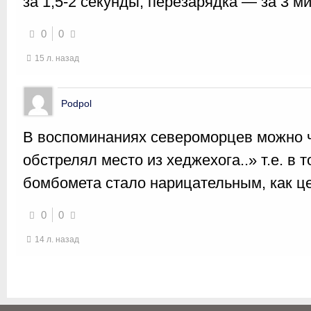
за 1,5-2 секунды, перезарядка — за 3 м
0
0
15 л. назад
Podpol
В воспоминаниях североморцев можно ч
обстрелял место из хеджехога..» т.е. в 
бомбомета стало нарицательным, как ц
0
0
14 л. назад