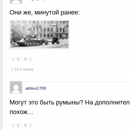
Они же, минутой ранее:
0
0
13 л. назад
athlon1700
Могут это быть румыны? На дополнител
похож…
0
0