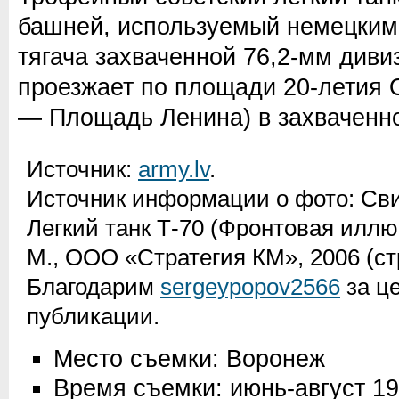
башней, используемый немецкими
тягача захваченной 76,2-мм див
проезжает по площади 20-летия О
— Площадь Ленина) в захваченн
Источник:
army.lv
.
Источник информации о фото:
Сви
Легкий танк Т-70 (Фронтовая иллю
М., ООО «Стратегия КМ», 2006 (ст
Благодарим
sergeypopov2566
за ц
публикации.
Место съемки: Воронеж
Время съемки: июнь-август 1