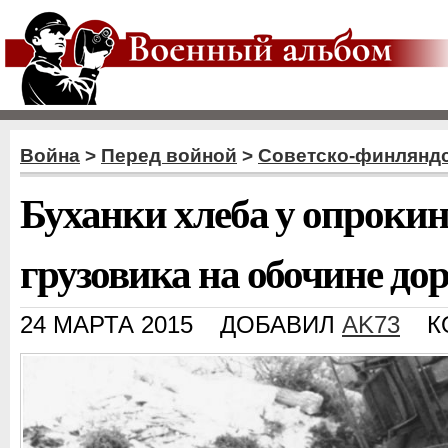
Война
>
Перед войной
>
Советско-финляндс
Буханки хлеба у опрокин
грузовика на обочине до
24 МАРТА 2015
ДОБАВИЛ
AK73
К