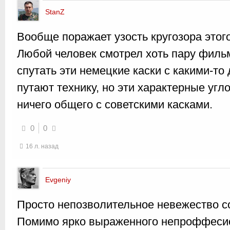
StanZ
Вообще поражает узость кругозора этог
Любой человек смотрел хоть пару фильм
спутать эти немецкие каски с какими-то
путают технику, но эти характерные уг
ничего общего с советскими касками.
0
0
16 л. назад
Evgeniy
Просто непозволительное невежество с
Помимо ярко выраженного непроффесио