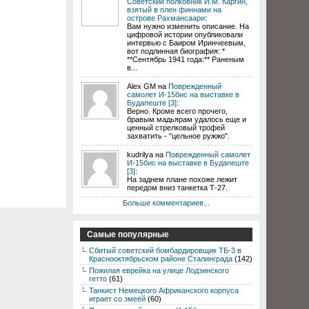
Советский полковник И.М. Каргин,
взятый в плен финнами на
острове Рахмансаари
:
Вам нужно изменить описание. На
цифровой истории опубликовали
интервью с Баиром Иринчеевым,
вот подлинная биография: *
**Сентябрь 1941 года:** Раненым
в...
Alex GM на
Поврежденный
самолет И-15бис на выставке в
Будапеште [3]
:
Верно. Кроме всего прочего,
бравым мадьярам удалось еще и
ценный стрелковый трофей
захватить - "цельное ружжо".
kudrilya на
Поврежденный самолет
И-15бис на выставке в Будапеште
[3]
:
На заднем плане похоже лежит
передом вниз танкетка Т-27.
Больше комментариев...
Самые популярные
Сбитый советский бомбардировщик ТБ-3 в
Краснооктябрьском районе Сталинграда
(142)
Пожилая еврейка на улице Лодзинского
гетто
(61)
Танкист Немецкого Африканского корпуса
играет со змеёй
(60)