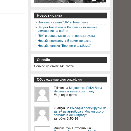
Новости сайта
Появился канал "ВА" в Телеграме
Запрет Facebook в России и связанные
изменения на сайте
"ВА" и социальные сети: перезагрузка
Новый, продвинутый поиск по фото
Новый логотип "Военного альбома"!
Онлайн
Сейчас на сайте 141 гость
Обсуждение фотографий
Filimon на
Медсестра РККА Вера
Чеснова в немецком плену
:
Еще одно фото
kudrilya на
Высадка эвакуируемых
детей из автобуса у Московского
вокзала в Ленинграде
:
автобус ЗИС-16
Иннокентий Петрович на