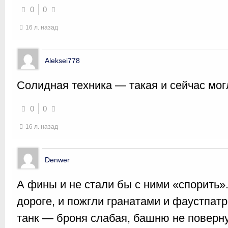
0
0
16 л. назад
Aleksei778
Солидная техника — такая и сейчас мог
0
0
16 л. назад
Denwer
А фины и не стали бы с ними «спорить»
дороге, и пожгли гранатами и фаустпат
танк — броня слабая, башню не повернут