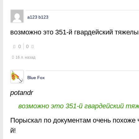
a123 b123
возможно это 351-й гвардейский тяжел
0
0
16 л. назад
Blue Fox
potandr
возможно это 351-й гвардейский тя
Порыскал по документам очень похоже ч
й!