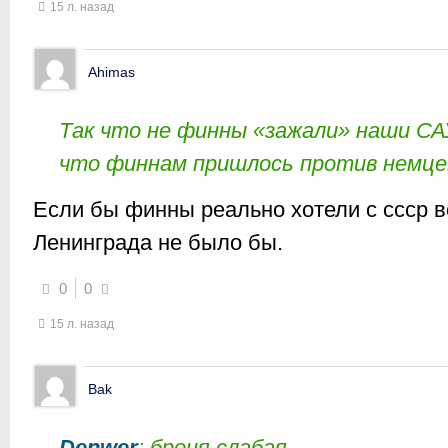
15 л. назад
Ahimas
Так что не финны «зажали» наши САУ
что финнам пришлось против немце
Если бы финны реально хотели с ссср 
Ленинграда не было бы.
0
0
15 л. назад
Bak
Denwer
: броня слабая