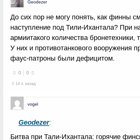
Geodezer
До сих пор не могу понять, как финны с
наступление под Тили-Ихантала? При н
армиитакого количества бронетехники, 
У них и противотанкового вооружения п
фаус-патроны были дефицитом.
0
0
14 л. назад
vogel
Geodezer
:
Битва при Тали-Ихантала: горячие финс