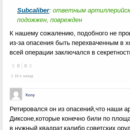
Subcaliber
: ответным артиллерийск
подожжен, поврежден
К нашему сожалению, подобного не про
из-за опасения быть перехваченным в х
всей операции заключался в секретност
0
0
16 л. назад
Kony
Ретировался он из опасений,что наши а
Диксоне,которые конечно били по площ
в нужный квадрат,калибр советских ору