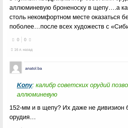
аллюминевую броненоску в щепу….а кап
столь некомфортном месте оказаться бе
поболее…после всех художеств с «Сиб
0
0
16 л. назад
anatol.ba
Kony
: калибр советских орудий позв
аллюминевую
152-мм и в щепу? Их даже не дивизион 
орудия…