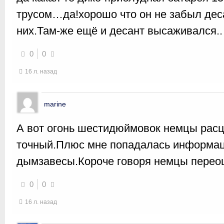
трусом…да!хорошо что он не забыл деса
них.Там-же ещё и десант высаживался..
0
0
16 л. назад
marine
А вот огонь шестидюймовок немцы расц
точный.Плюс мне попадалась информац
дымзавесы.Короче говоря немцы перео
0
0
16 л. назад