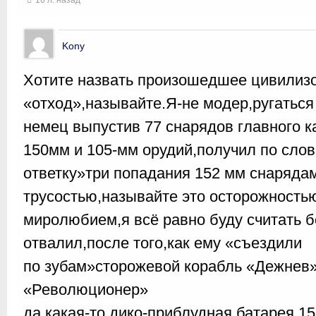
16 л. назад
Kony
Хотите назвать произошедшее цивилиз
«отход»,называйте.Я-не модер,ругаться
немец выпустив 77 снарядов главного к
150мм и 105-мм орудий,получил по сло
ответку»три попадания 152 мм снарядам
трусостью,называйте это осторожность
миролюбием,я всё равно буду считать 
отвалил,после того,как ему «съездили
по зубам»сторожевой корабль «Дежнев»
«Революционер»
да какая-то дико-приблудная батарея 1