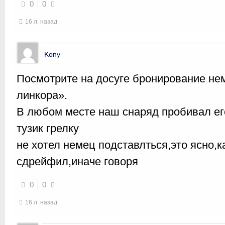
0
0
16 л. назад
Kony
Посмотрите на досуге бронирование не
линкора».
В любом месте наш снаряд пробивал ег
тузик грелку
не хотел немец подставлться,это ясно,к
сдрейфил,иначе говоря
0
0
16 л. назад