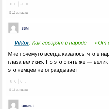
0
-1
16 л. назад
SBM
Viktor
: Как говорят в народе — «От
Мне почемуто всегда казалось, что в на
глаза велики». Но это опять же — велик
это немцев не оправдывает
0
0
16 л. назад
василий