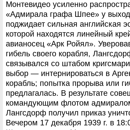
Монтевидео усиленно распростра
«Адмирала графа Шпее» у выход
поджидает сильная английская эс
которой находятся линейный кре
авианосец «Арк Ройял». Уверова
гибель своего корабля, Лангсдор
связывался со штабом кригсмари
выбор — интернироваться в Арге
корабль; попытка прорыва или ги
предлагалась. В результате сов
командующим флотом адмиралом
Лангсдорф получил приказ уничт
Вечером 17 декабря 1939 г. в 18