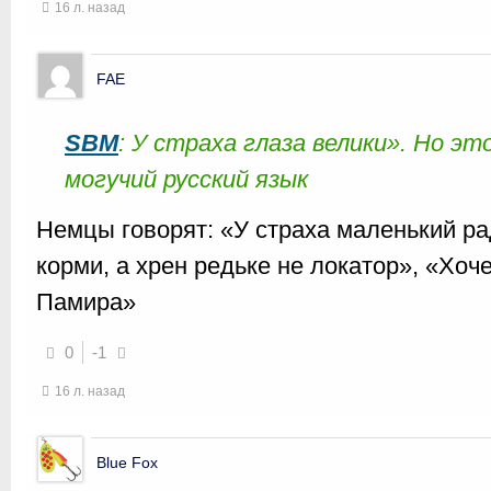
16 л. назад
FAE
SBM
: У страха глаза велики». Но э
могучий русский язык
Немцы говорят: «У страха маленький р
корми, а хрен редьке не локатор», «Хо
Памира»
0
-1
16 л. назад
Blue Fox