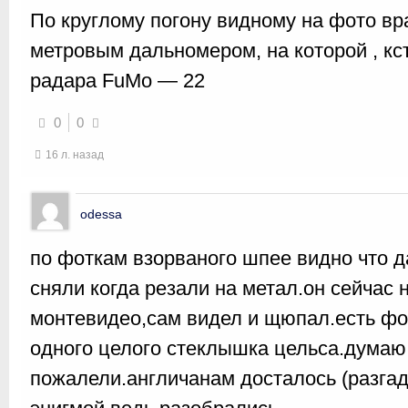
По круглому погону видному на фото в
метровым дальномером, на которой , кст
радара FuMo — 22
0
0
16 л. назад
odessa
по фоткам взорваного шпее видно что д
сняли когда резали на метал.он сейчас 
монтевидео,сам видел и щюпал.есть фот
одного целого стеклышка цельса.думаю 
пожалели.англичанам досталось (разгада