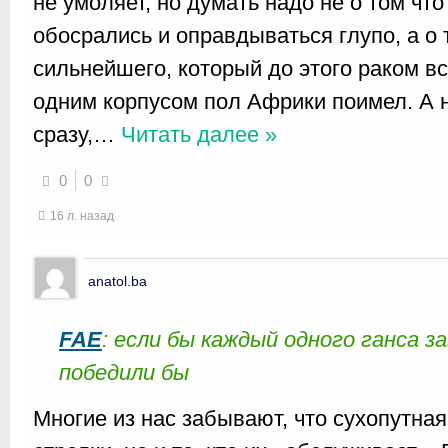
не умоляет, но думать надо не о том чт
обосрались и оправдываться глупо, а о 
сильнейшего, который до этого раком в
одним корпусом пол Африки поимел. А на
сразу,
…
Читать далее »
0
0
16 л. назад
anatol.ba
FAE
: если бы каждый одного ганса з
победили бы
Многие из нас забывают, что сухопутна