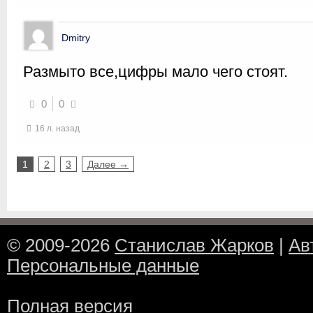
Dmitry
Размыто все,цифры мало чего стоят.
0
0
16 л. назад
1
2
3
Далее →
© 2009-2026
Станислав Жарков
|
Ав
Персональные данные
Полная версия