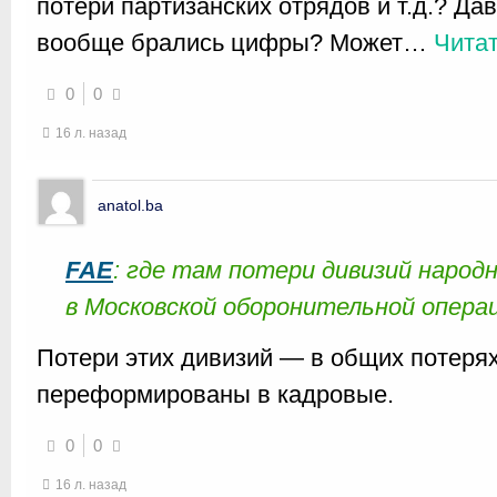
потери партизанских отрядов и т.д.? Да
вообще брались цифры? Может
…
Читат
0
0
16 л. назад
anatol.ba
FAE
: где там потери дивизий народ
в Московской оборонительной операц
Потери этих дивизий — в общих потерях,
переформированы в кадровые.
0
0
16 л. назад