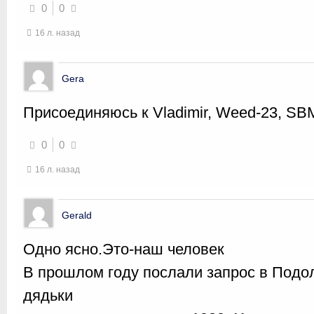
0
0
16 л. назад
Gera
Присоединяюсь к Vladimir, Weed-23, SB
0
0
16 л. назад
Gerald
Одно ясно.Это-наш человек
В прошлом году послали запрос в Подол
дядьки