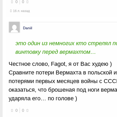
0
0
16 л. назад
Daniil
это один из немногих кто стрелял по
винтовку перед вермахтом…
Честное слово, Fagot, я от Вас худею )
Сравните потери Вермахта в польской и
потерями первых месяцев войны с СССР
оказаться, что брошеная под ноги верм
ударяла его… по голове )
0
0