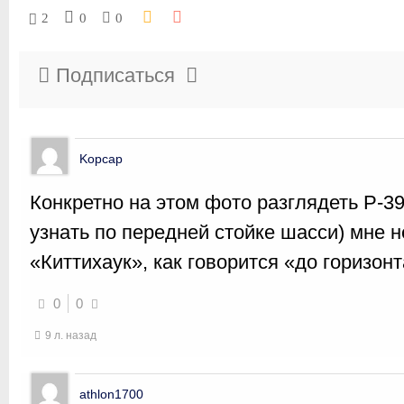
2
0
0
Подписаться
Kopcap
Конкретно на этом фото разглядеть P-39
узнать по передней стойке шасси) мне н
«Киттихаук», как говорится «до горизонт
0
0
9 л. назад
athlon1700