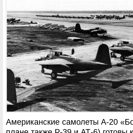
Американские самолеты А-20 «Бо
плане также Р-39 и АТ-6) готовы 