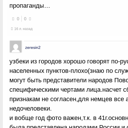
пропаганды…
0
0
16 л. назад
zeresin2
узбеки из городов хорошо говорят по-ру
населенных пунктов-плохо(знаю по служ
могут быть представители народов Пов
специфическими чертами лица.насчет с
признакам не согласен,для немцев все 
недочеловеки.
и вобще год фото важен,т.к. в 41г.основ
была представлена народами России и