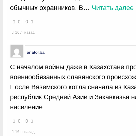
обычных охранников. В
…
Читать далее 
0
0
16 л. назад
anatol.ba
С началом войны даже в Казахстане пр
военнообязанных славянского происхож
После Вяземского котла сначала из Каза
республик Средней Азии и Закавказья н
население.
0
0
16 л. назад