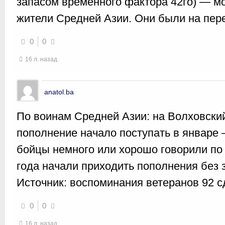
запасом временного фактора 42го) — м
жители Средней Азии. Они были на пер
0
0
16 л. назад
anatol.ba
По воинам Средней Азии: на Волховск
пополнение начало поступать в январе 
бойцы немного или хорошо говорили по 
года начали приходить пополнения без з
Источник: воспоминания ветеранов 92 сд (
0
0
16 л. назад