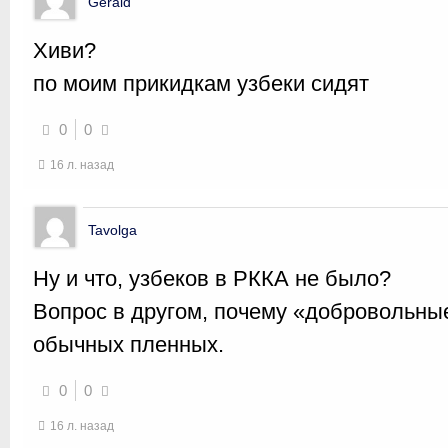
Gerald
Хиви?
по моим прикидкам узбеки сидят
0
0
16 л. назад
Tavolga
Ну и что, узбеков в РККА не было?
Вопрос в другом, почему «добровольн
обычных пленных.
0
0
16 л. назад