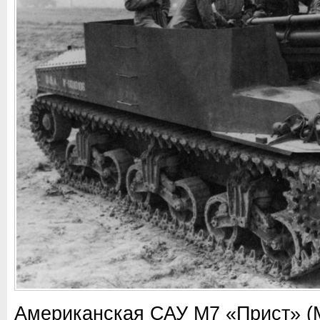
Американская САУ М7 «Прист» (M