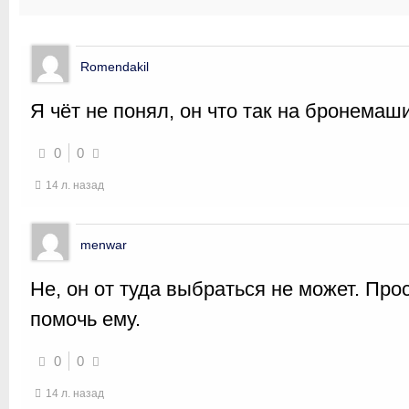
Romendakil
Я чёт не понял, он что так на бронемаш
0
0
14 л. назад
menwar
Не, он от туда выбраться не может. Пр
помочь ему.
0
0
14 л. назад