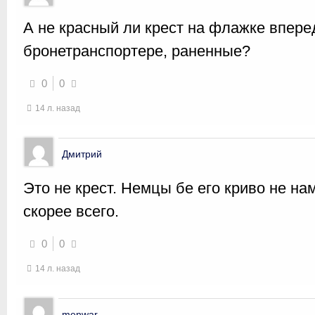
А не красный ли крест на флажке впер
бронетранспортере, раненные?
0
0
14 л. назад
Дмитрий
Это не крест. Немцы бе его криво не н
скорее всего.
0
0
14 л. назад
menwar