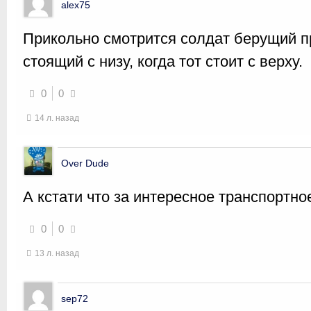
alex75
Прикольно смотрится солдат берущий п
стоящий с низу, когда тот стоит с верху.
0
0
14 л. назад
Over Dude
А кстати что за интересное транспортно
0
0
13 л. назад
sep72