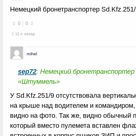
Немецкий бронетранспортер Sd.Kfz.251
0
0
12 л. назад
mihel
sep72
: Немецкий бронетранспортер 
«Штуммель»
У Sd.Kfz.251/9 отсутствовала вертикаль
на крыше над водителем и командиром,
видно на фото. Так же, видно обычный 
который вместо пулемета вставлен фла
встроенных в корпус ящиков ЗИП и прос