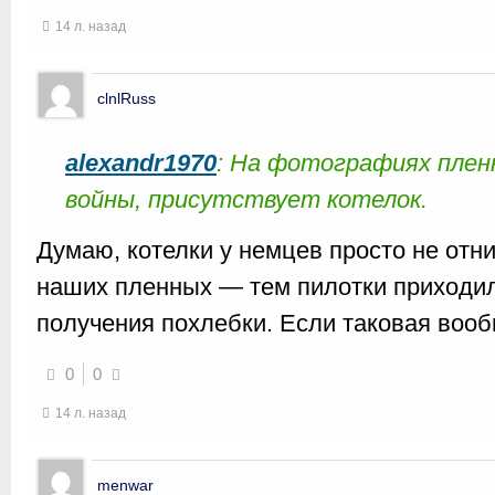
14 л. назад
clnlRuss
alexandr1970
: На фотографиях пленн
войны, присутствует котелок.
Думаю, котелки у немцев просто не отни
наших пленных — тем пилотки приходил
получения похлебки. Если таковая воо
0
0
14 л. назад
menwar