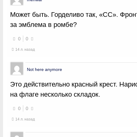
Может быть. Горделиво так, «СС». Фронт
за эмблема в ромбе?
0
0
14 л. назад
Not here anymore
Это действительно красный крест. Нарис
на флаге несколько складок.
0
0
14 л. назад