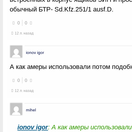
обычный БТР- Sd.Kfz.251/1 ausf.D.
0
0
12 л. назад
ionov igor
А как амеры использовали потом подоб
0
0
12 л. назад
mihel
ionov igor
: А как амеры использовал