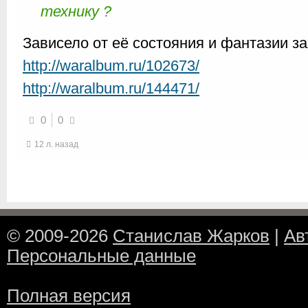
технику ?
Зависело от её состояния и фантазии з
http://waralbum.ru/102673/
http://waralbum.ru/144471/
0
0
12 л. назад
© 2009-2026
Станислав Жарков
|
Ав
Персональные данные
Полная версия