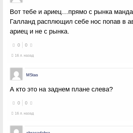
Вот тебе и ариец…прямо с рынка манда
Галланд расплющил себе нос попав в а
ариец и не с рынка.
0
0
16 л. назад
MStas
А кто это на заднем плане слева?
0
0
16 л. назад
abracadabra