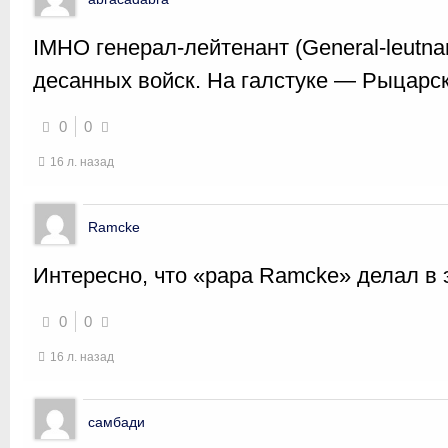
IMHO генерал-лейтенант (General-leutna
десанных войск. На галстуке — Рыцарск
0
0
16 л. назад
Ramcke
Интересно, что «papa Ramcke» делал в 
0
0
16 л. назад
самбади