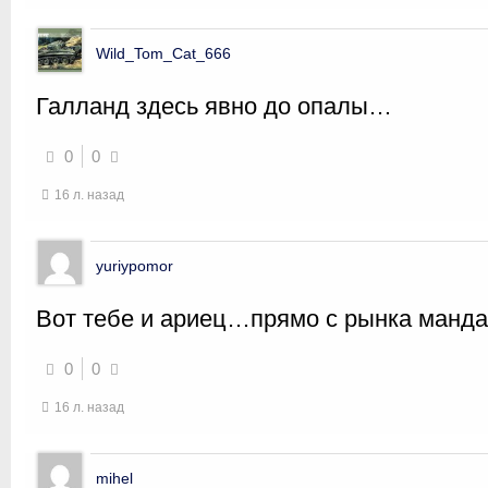
Wild_Tom_Cat_666
Галланд здесь явно до опалы…
0
0
16 л. назад
yuriypomor
Вот тебе и ариец…прямо с рынка манда
0
0
16 л. назад
mihel