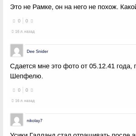
Это не Рамке, он на него не похож. Како
0
0
16 л. назад
Dee Snider
Сдается мне это фото от 05.12.41 года,
Шепфелю.
0
0
16 л. назад
nikolay7
Усики Галланд стал отращивать после 