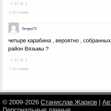
0
0
13 л. назад
Sergey72
четыре карабина , вероятно , собранны
район Вязьмы ?
0
0
13 л. назад
© 2009-2026
Станислав Жарков
|
Ав
Персональные данные