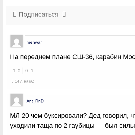
Подписаться
menwar
На переднем плане СШ-36, карабин Мос
0
0
14 л. назад
Ant_RnD
МЛ-20 чем буксировали? Дед говорил, ч
уходили таща по 2 гаубицы — был силь