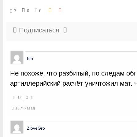
3
0
0
Подписаться
Elh
Не похоже, что разбитый, по следам об
артиллерийский расчёт уничтожил мат. ч
0
0
13 л. назад
ZloveGro