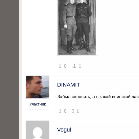
0
-1
DINAMIT
Забыл спросить, а в какой воинской ча
Участник
0
0
Vogul