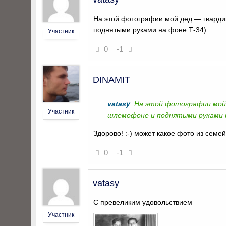
На этой фотографии мой дед — гварди
поднятыми руками на фоне Т-34)
Участник
0
-1
DINAMIT
vatasy
: На этой фотографии мой
Участник
шлемофоне и поднятыми руками н
Здорово! :-) может какое фото из семе
0
-1
vatasy
С превеликим удовольствием
Участник