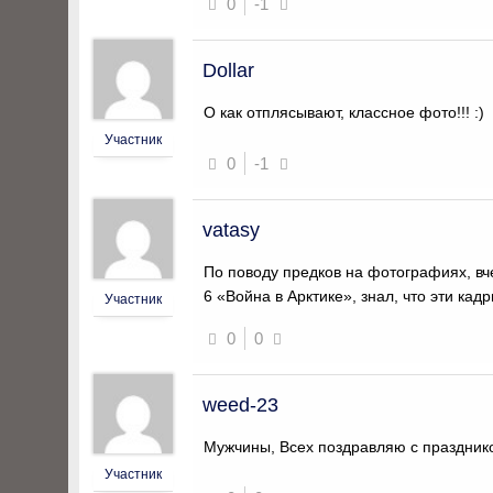
0
-1
Dollar
О как отплясывают, классное фото!!! :)
Участник
0
-1
vatasy
По поводу предков на фотографиях, в
6 «Война в Арктике», знал, что эти кад
Участник
0
0
weed-23
Мужчины, Всех поздравляю с празднико
Участник