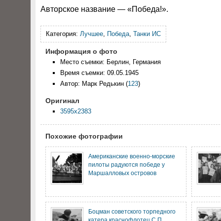
Авторское название — «Победа!».
Категория:
Лучшее
,
Победа
,
Танки ИС
Информация о фото
Место съемки: Берлин, Германия
Время съемки: 09.05.1945
Автор: Марк Редькин
(
123
)
Оригинал
3595x2383
Похожие фотографии
Американские военно-морские
пилоты радуются победе у
Маршалловых островов
Боцман советского торпедного
катера краснофлотец С.П.