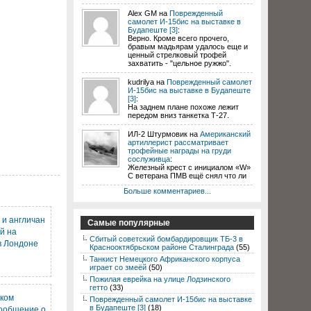
Alex GM на
Поврежденный
самолет И-15бис на выставке в
Будапеште [3]
:
Верно. Кроме всего прочего,
бравым мадьярам удалось еще и
ценный стрелковый трофей
захватить - "цельное ружжо".
kudrilya на
Поврежденный самолет
И-15бис на выставке в Будапеште
[3]
:
На заднем плане похоже лежит
передом вниз танкетка Т-27.
ИЛ-2 Штурмовик на
Американский
артиллерист рассматривает
трофейные награды на груди
сослуживца
:
Железный крест с инициалом «W»
С ветерана ПМВ ещё снял что ли
Больше комментариев...
 и англичан
Самые популярные
й на
Сбитый советский бомбардировщик ТБ-3 в
в Лондоне
Краснооктябрьском районе Сталинграда
(55)
Танкист Немецкого Африканского корпуса
играет со змеёй
(50)
Пожилая еврейка на улице Лодзинского
гетто
(33)
ском
Поврежденный самолет И-15бис на выставке
в Будапеште [3]
(18)
сообщение о