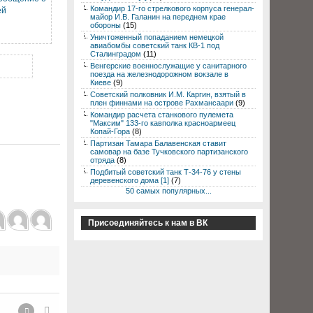
Командир 17-го стрелкового корпуса генерал-
ей
майор И.В. Галанин на переднем крае
обороны
(15)
Уничтоженный попаданием немецкой
авиабомбы советский танк КВ-1 под
Сталинградом
(11)
Венгерские военнослужащие у санитарного
поезда на железнодорожном вокзале в
Киеве
(9)
Советский полковник И.М. Каргин, взятый в
плен финнами на острове Рахмансаари
(9)
Командир расчета станкового пулемета
"Максим" 133-го кавполка красноармеец
Копай-Гора
(8)
Партизан Тамара Балавенская ставит
самовар на базе Тучковского партизанского
отряда
(8)
Подбитый советский танк Т-34-76 у стены
деревенского дома [1]
(7)
50 самых популярных...
Присоединяйтесь к нам в ВК