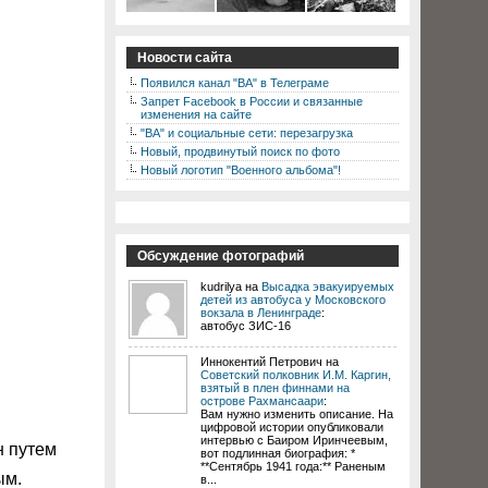
Новости сайта
Появился канал "ВА" в Телеграме
Запрет Facebook в России и связанные
изменения на сайте
"ВА" и социальные сети: перезагрузка
Новый, продвинутый поиск по фото
Новый логотип "Военного альбома"!
Обсуждение фотографий
kudrilya на
Высадка эвакуируемых
детей из автобуса у Московского
вокзала в Ленинграде
:
автобус ЗИС-16
Иннокентий Петрович на
Советский полковник И.М. Каргин,
взятый в плен финнами на
острове Рахмансаари
:
Вам нужно изменить описание. На
цифровой истории опубликовали
интервью с Баиром Иринчеевым,
н путем
вот подлинная биография: *
**Сентябрь 1941 года:** Раненым
ым.
в...