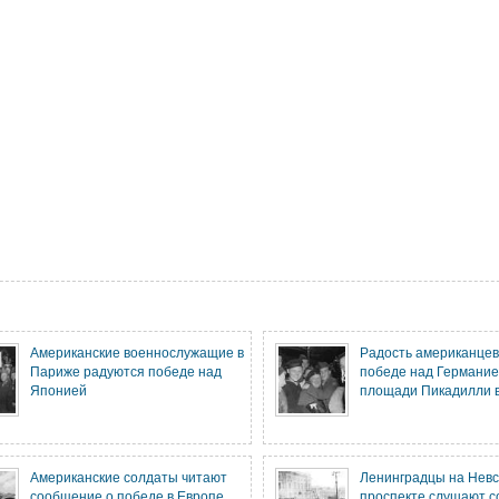
Американские военнослужащие в
Радость американцев
Париже радуются победе над
победе над Германие
Японией
площади Пикадилли 
Американские солдаты читают
Ленинградцы на Нев
сообщение о победе в Европе
проспекте слушают 