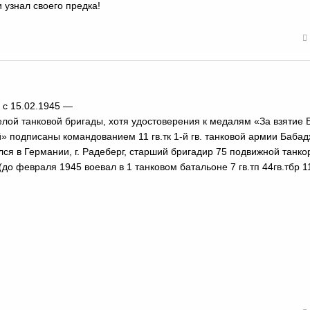
 узнал своего предка!
 с 15.02.1945 —
елой танковой бригады, хотя удостоверения к медалям «За взятие 
й» подписаны командованием 11 гв.тк 1-й гв. танковой армии Баба
лся в Германии, г. Радеберг, старший бригадир 75 подвижной танк
до февраля 1945 воевал в 1 танковом батальоне 7 гв.тп 44гв.тбр 11