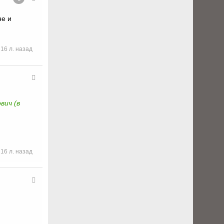
не и
16 л. назад
вич (в
16 л. назад