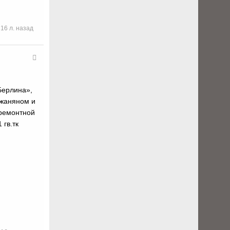
16 л. назад
Берлина»,
джаняном и
оремонтной
 гв.тк