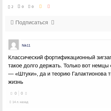
2
0
0
Подписаться
Nik11
Классический фортификационный зигзаг.
такое долго держать. Только вот немцы
— «Штуки», да и теорию Галактионова т
жизнь
0
0
14 л. назад