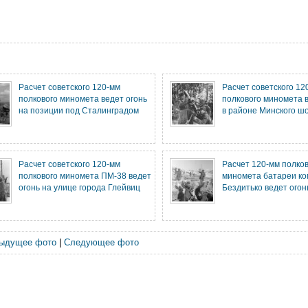
Расчет советского 120-мм
Расчет советского 12
полкового миномета ведет огонь
полкового миномета в
на позиции под Сталинградом
в районе Минского ш
Расчет советского 120-мм
Расчет 120-мм полко
полкового миномета ПМ-38 ведет
миномета батареи к
огонь на улице города Глейвиц
Бездитько ведет огон
ыдущее фото
|
Следующее фото