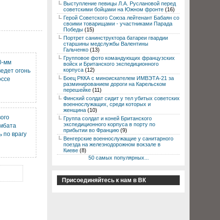
Выступление певицы Л.А. Руслановой перед
советскими бойцами на Южном фронте
(16)
Герой Советского Союза лейтенант Бабаян со
своими товарищами - участниками Парада
Победы
(15)
Портрет санинструктора батареи гвардии
старшины медслужбы Валентины
Гальченко
(13)
Групповое фото командующих французских
0-мм
войск и Британского экспедиционного
корпуса
(12)
едет огонь
Боец РККА с миноискателем ИМВЭТА-21 за
оссе
разминированием дороги на Карельском
перешейке
(11)
Финский солдат сидит у тел убитых советских
военнослужащих, среди которых и
женщина
(10)
вого
Группа солдат и коней Британского
экспедиционного корпуса в порту по
омбата
прибытии во Францию
(9)
ь по врагу
Венгерские военнослужащие у санитарного
поезда на железнодорожном вокзале в
Киеве
(8)
50 самых популярных...
Присоединяйтесь к нам в ВК