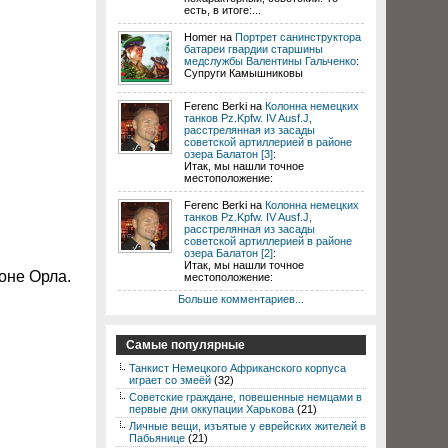
есть, в итоге:...
Homer на
Портрет санинструктора
батареи гвардии старшины
медслужбы Валентины Гальченко
:
Супруги Камышниковы
Ferenc Berki на
Колонна немецких
танков Pz.Kpfw. IV Ausf.J,
расстрелянная из засады
советской артиллерией в районе
озера Балатон [3]
:
Итак, мы нашли точное
местоположение:
Ferenc Berki на
Колонна немецких
танков Pz.Kpfw. IV Ausf.J,
расстрелянная из засады
советской артиллерией в районе
озера Балатон [2]
:
Итак, мы нашли точное
оне Орла.
местоположение:
Больше комментариев...
Самые популярные
Танкист Немецкого Африканского корпуса
играет со змеёй
(32)
Советские граждане, повешенные немцами в
первые дни оккупации Харькова
(21)
Личные вещи, изъятые у еврейских жителей в
Пабьянице
(21)