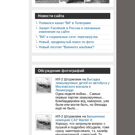
Новости сайта
Появился канал "ВА" в Телеграме
Запрет Facebook в России и связанные
изменения на сайте
"ВА" и социальные сети: перезагрузка
Новый, продвинутый поиск по фото
Новый логотип "Военного альбома"!
Обсуждение фотографий
ИЛ-2 Штурмовик на
Высадка
эвакуируемых детей из автобуса у
Московского вокзала в
Ленинграде
:
Одна неделя войны... Самые
первые партии эвакуируемых...
Бомбардировки ж/д, наверное, уже
были или могли быть, но блокады
ещё не было....
ИЛ-2 Штурмовик на
Брошенные
немецкие САУ Marder II
:
Хорошо, что затронули вопрос с
пушкой и подробно обсудили, тоже
сразу заинтересовало, т.к. калибр
нехарактерный, советский. То