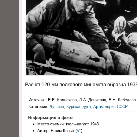
Расчет 120-мм полкового миномета образца 1938
Источник: E.E. Колоскова, Л.А. Денисова, Е.Н. Лебедев
Категория:
Лучшее
,
Курская дуга
,
Артиллерия СССР
Информация о фото
Место съемки: июль-август 1943
Автор: Ефим Копыт
(
51
)