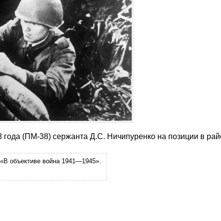
 года (ПМ-38) сержанта Д.С. Ничипуренко на позиции в рай
а «В объективе война 1941—1945».