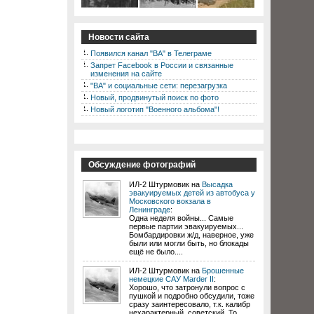
Новости сайта
Появился канал "ВА" в Телеграме
Запрет Facebook в России и связанные
изменения на сайте
"ВА" и социальные сети: перезагрузка
Новый, продвинутый поиск по фото
Новый логотип "Военного альбома"!
Обсуждение фотографий
ИЛ-2 Штурмовик на
Высадка
эвакуируемых детей из автобуса у
Московского вокзала в
Ленинграде
:
Одна неделя войны... Самые
первые партии эвакуируемых...
Бомбардировки ж/д, наверное, уже
были или могли быть, но блокады
ещё не было....
ИЛ-2 Штурмовик на
Брошенные
немецкие САУ Marder II
:
Хорошо, что затронули вопрос с
пушкой и подробно обсудили, тоже
сразу заинтересовало, т.к. калибр
нехарактерный, советский. То