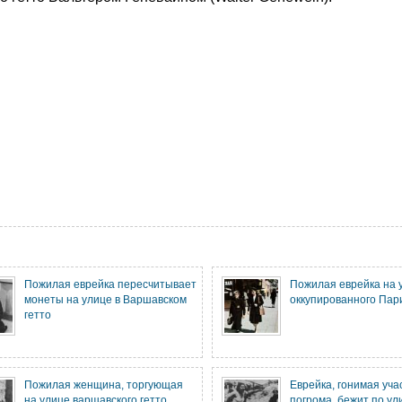
Пожилая еврейка пересчитывает
Пожилая еврейка на 
монеты на улице в Варшавском
оккупированного Пар
гетто
Пожилая женщина, торгующая
Еврейка, гонимая уча
на улице варшавского гетто
погрома, бежит по ул