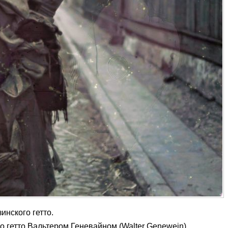
нского гетто.
 гетто Вальтером Геневайном (Walter Genewein).