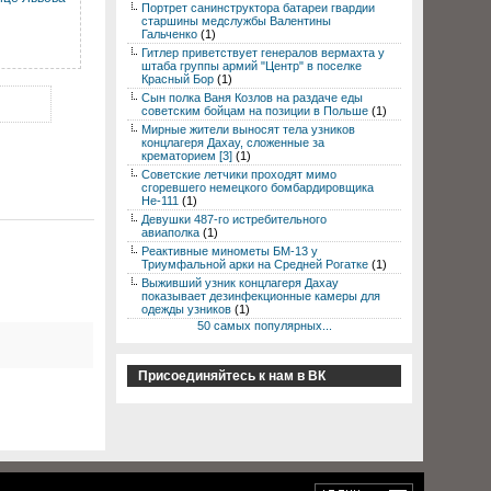
Портрет санинструктора батареи гвардии
старшины медслужбы Валентины
Гальченко
(1)
Гитлер приветствует генералов вермахта у
штаба группы армий "Центр" в поселке
Красный Бор
(1)
Сын полка Ваня Козлов на раздаче еды
советским бойцам на позиции в Польше
(1)
Мирные жители выносят тела узников
концлагеря Дахау, сложенные за
крематорием [3]
(1)
Советские летчики проходят мимо
сгоревшего немецкого бомбардировщика
Не-111
(1)
Девушки 487-го истребительного
авиаполка
(1)
Реактивные минометы БМ-13 у
Триумфальной арки на Средней Рогатке
(1)
Выживший узник концлагеря Дахау
показывает дезинфекционные камеры для
одежды узников
(1)
50 самых популярных...
Присоединяйтесь к нам в ВК