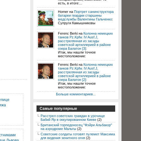
есть, в итоге:...
Homer на
Портрет санинструктора
батареи гвардии старшины
медслужбы Валентины Гальченко
:
Супруги Камышниковы
Ferenc Berki на
Колонна немецких
танков Pz.Kpfw. IV Ausf.J,
расстрелянная из засады
советской артиллерией в районе
озера Балатон [3]
:
Итак, мы нашли точное
местоположение:
Ferenc Berki на
Колонна немецких
танков Pz.Kpfw. IV Ausf.J,
расстрелянная из засады
советской артиллерией в районе
озера Балатон [2]
:
Итак, мы нашли точное
местоположение:
Больше комментариев...
улице
ижа
Самые популярные
Расстрел советских граждан в урочище
Бабий Яр в оккупированном Киеве
(2)
Британский торпедоносец "Фэйри Альбакор"
на аэродроме Мальты
(2)
Советские солдаты готовят пулемет Максима
стниками
для ведения зенитного огня
(2)
ице Львова