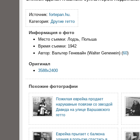
Источник:
fortepan.hu
.
Категория:
Другие гетто
Информация о фото
Место съемки: Лодзь, Польша
Время съемки: 1942
Автор: Вальтер Геневайн (Walter Genewein)
(
60
)
Оригинал
3588x2400
Похожие фотографии
Пожилая еврейка продает
нарукавные повязки со звездой
Давида на улице Варшавского
гетто
Еврейка прыгает с балкона
здания в попытке спастись в