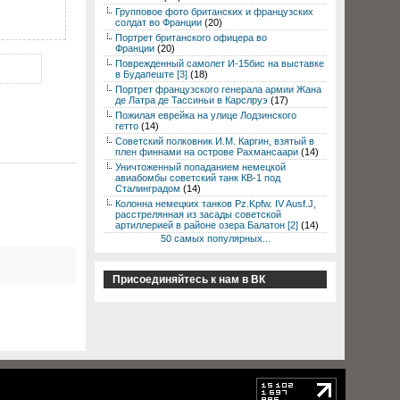
Групповое фото британских и французских
солдат во Франции
(20)
Портрет британского офицера во
Франции
(20)
Поврежденный самолет И-15бис на выставке
в Будапеште [3]
(18)
Портрет французского генерала армии Жана
де Латра де Тассиньи в Карслруэ
(17)
Пожилая еврейка на улице Лодзинского
гетто
(14)
Советский полковник И.М. Каргин, взятый в
плен финнами на острове Рахмансаари
(14)
Уничтоженный попаданием немецкой
авиабомбы советский танк КВ-1 под
Сталинградом
(14)
Колонна немецких танков Pz.Kpfw. IV Ausf.J,
расстрелянная из засады советской
артиллерией в районе озера Балатон [2]
(14)
50 самых популярных...
Присоединяйтесь к нам в ВК