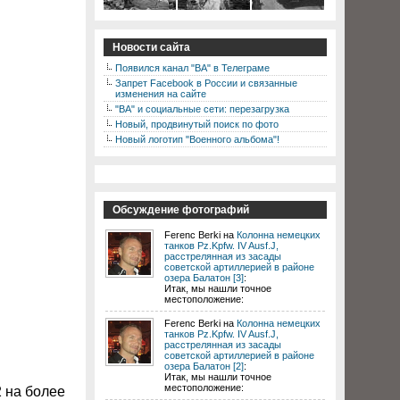
Новости сайта
Появился канал "ВА" в Телеграме
Запрет Facebook в России и связанные
изменения на сайте
"ВА" и социальные сети: перезагрузка
Новый, продвинутый поиск по фото
Новый логотип "Военного альбома"!
Обсуждение фотографий
Ferenc Berki на
Колонна немецких
танков Pz.Kpfw. IV Ausf.J,
расстрелянная из засады
советской артиллерией в районе
озера Балатон [3]
:
Итак, мы нашли точное
местоположение:
Ferenc Berki на
Колонна немецких
танков Pz.Kpfw. IV Ausf.J,
расстрелянная из засады
советской артиллерией в районе
озера Балатон [2]
:
Итак, мы нашли точное
местоположение:
2 на более