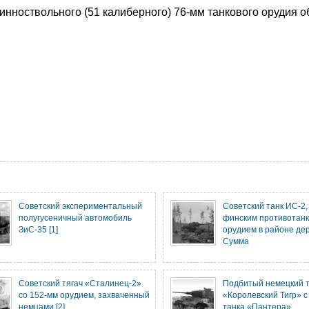
нноствольного (51 калиберного) 76-мм танкового орудия о
Советский экспериментальный
Советский танк ИС-2
полугусеничный автомобиль
финским противотан
ЗиС-35 [1]
орудием в районе де
Сумма
Советский тягач «Сталинец-2»
Подбитый немецкий 
со 152-мм орудием, захваченный
«Королевский Тигр» с
немцами [2]
танка «Пантера»