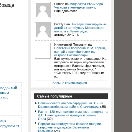
Filimon на
Медсестра РККА Вера
бразца
Чеснова в немецком плену
:
Еще одно фото
kudrilya на
Высадка эвакуируемых
детей из автобуса у Московского
вокзала в Ленинграде
:
автобус ЗИС-16
Иннокентий Петрович на
Советский полковник И.М. Каргин,
взятый в плен финнами на
острове Рахмансаари
:
Вам нужно изменить описание. На
цифровой истории опубликовали
интервью с Баиром Иринчеевым,
вот подлинная биография: *
**Сентябрь 1941 года:** Раненым
в...
Больше комментариев...
, подбитый
ковым
Самые популярные
ревни
Сбитый советский бомбардировщик ТБ-3 в
Краснооктябрьском районе Сталинграда
(35)
Расчет 120-мм полкового миномета сержанта
Д.С. Ничипуренко на позиции в районе
Орла
(32)
танк
Портрет санинструктора батареи гвардии
 орудием от
старшины медслужбы Валентины
Гальченко
(24)