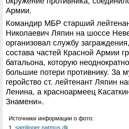
окружение противника, соединил
Армии.
Командир МБР старший лейтена
Николаевич Ляпин на шоссе Неве
организовал службу заграждения,
состава частей Красной Армии г
батальона, которую неоднократно
большие потери противнику. За м
геройство ст. лейтенант Ляпин н
Ленина, а красноармеец Касатки
Знамени».
Источники информации о фото:
1.
samlinger.natmus.dk