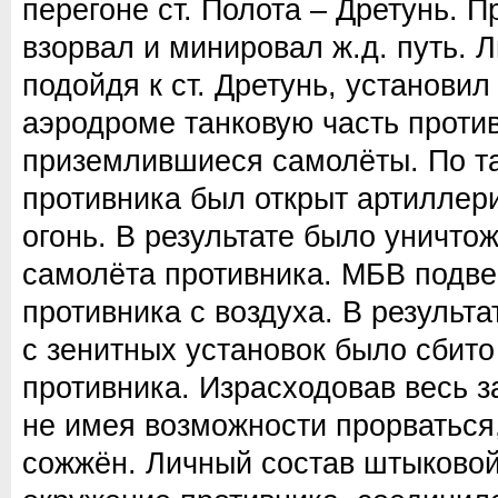
перегоне ст. Полота – Дретунь. П
взорвал и минировал ж.д. путь. 
подойдя к ст. Дретунь, установи
аэродроме танковую часть проти
приземлившиеся самолёты. По т
противника был открыт артиллер
огонь. В результате было уничтож
самолёта противника. МБВ подве
противника с воздуха. В результа
с зенитных установок было сбито
противника. Израсходовав весь з
не имея возможности прорваться
сожжён. Личный состав штыковой