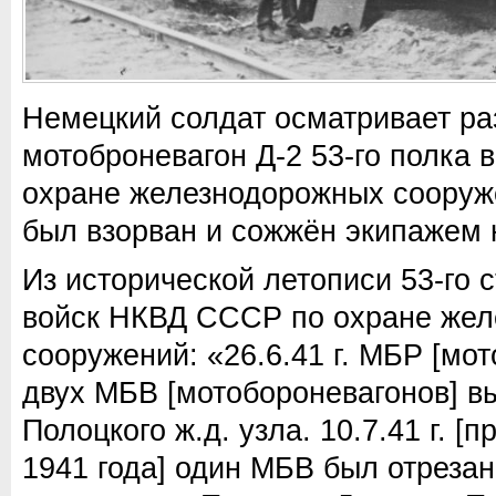
Немецкий солдат осматривает ра
мотоброневагон Д-2 53-го полка
охране железнодорожных сооружен
был взорван и сожжён экипажем н
Из исторической летописи 53-го 
войск НКВД СССР по охране же
сооружений: «26.6.41 г. МБР [мот
двух МБВ [мотобороневагонов] в
Полоцкого ж.д. узла. 10.7.41 г. [
1941 года] один МБВ был отрезан