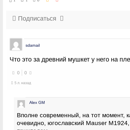
1
1
0
Подписаться
sdamail
Что это за древний мушкет у него на пл
0
0
5 л. назад
Alex GM
Вполне современный, на тот момент, 
очевидно, югославский Mauser M1924