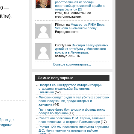
расстрелянная из засады
советской артиллерией в районе
90 —
озера Балатон [2]
:
Итак, мы нашли точное
ire),
местоположение:
Filimon на
Медсестра РККА Вера
Чеснова в немецком плену
:
Еще одно фото
kudrilya на
Высадка эвакуируемых
детей из автобуса у Московского
вокзала в Ленинграде
:
автобус ЗИС-16
Больше комментариев...
Самые популярные
Портрет санинструктора батареи гвардии
старшины медслужбы Валентины
Гальченко
(52)
Финский солдат сидит у тел убитых советских
военнослужащих, среди которых и
женщина
(44)
Групповое фото британских и французских
солдат во Франции
(17)
Советский полковник И.М. Каргин, взятый в
йры» для
плен финнами на острове Рахмансаари
(17)
родроме
Расчет 120-мм полкового миномета сержанта
Д.С. Ничипуренко на позиции в районе