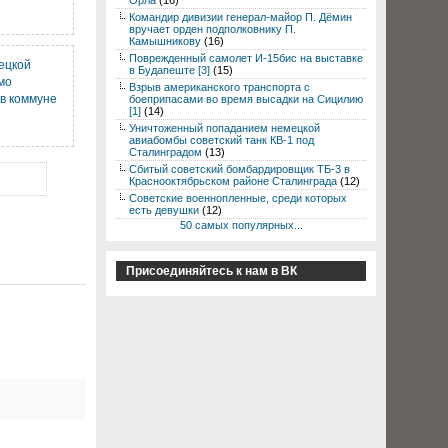
Орла
(16)
Командир дивизии генерал-майор П. Дёмин
вручает орден подполковнику П.
Камышникову
(16)
Поврежденный самолет И-15бис на выставке
ецкой
в Будапеште [3]
(15)
мо
Взрыв американского транспорта с
 в коммуне
боеприпасами во время высадки на Сицилию
[1]
(14)
Уничтоженный попаданием немецкой
авиабомбы советский танк КВ-1 под
Сталинградом
(13)
Сбитый советский бомбардировщик ТБ-3 в
Краснооктябрьском районе Сталинграда
(12)
Советские военнопленные, среди которых
есть девушки
(12)
50 самых популярных...
Присоединяйтесь к нам в ВК