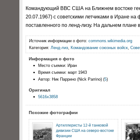
Командующий ВВС США на Ближнем востоке гене
20.07.1967) с советскими летчиками в Иране на 
поставленного по ленд-лизу. На дальнем плане 
Источник информации о фото:
commons.wikimedia.org
Категория:
Ленд-лиз
,
Командование союзных войск
,
Сове
Информация о фото
Место съемки: Иран
Время съемки: март 1943
Автор: Ник Паррино (Nick Parrino)
(
5
)
Оригинал
5616x3858
Похожие фотографии
Артиллеристы 12-й танковой
дивизии США на северо-востоке
Франции