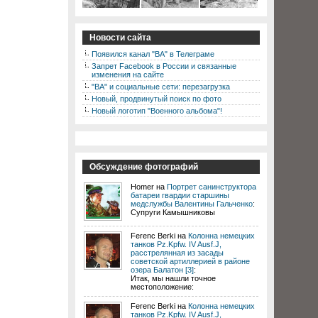
Новости сайта
Появился канал "ВА" в Телеграме
Запрет Facebook в России и связанные
изменения на сайте
"ВА" и социальные сети: перезагрузка
Новый, продвинутый поиск по фото
Новый логотип "Военного альбома"!
Обсуждение фотографий
Homer на
Портрет санинструктора
батареи гвардии старшины
медслужбы Валентины Гальченко
:
Супруги Камышниковы
Ferenc Berki на
Колонна немецких
танков Pz.Kpfw. IV Ausf.J,
расстрелянная из засады
советской артиллерией в районе
озера Балатон [3]
:
Итак, мы нашли точное
местоположение:
Ferenc Berki на
Колонна немецких
танков Pz.Kpfw. IV Ausf.J,