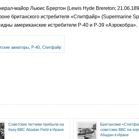
рал-майор Льюис Брертон (Lewis Hyde Brereton; 21.06.18
фоне британского истребителя «Спитфайр» (Supermarine Spitf
видны американские истребители P-40 и P-39 «Аэрокобра».
тские авиаторы
,
P-40
,
Спитфайр
Советские летчики прибыли на
Британские «Спитфа
базу ВВС Abadan Field в Иране
советских ВВС на аэ
Абадан в Иране